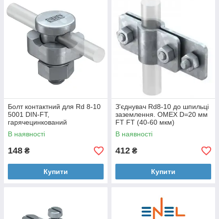
Болт контактний для Rd 8-10
З'єднувач Rd8-10 до шпильці
5001 DIN-FT,
заземлення. OMEX D=20 мм
гарячецинкований
FT FT (40-60 мкм)
В наявності
В наявності
148
412
₴
₴
Купити
Купити