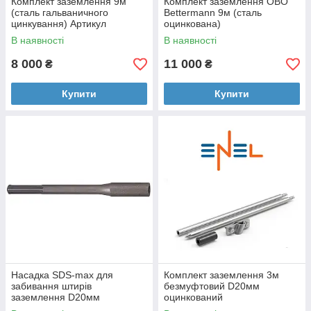
Комплект заземлення 9м
Комплект заземлення OBO
(сталь гальваничного
Bettermann 9м (сталь
цинкування) Артикул
оцинкована)
5000750.UA
В наявності
В наявності
8 000
11 000
₴
₴
Купити
Купити
Насадка SDS-max для
Комплект заземлення 3м
забивання штирів
безмуфтовий D20мм
заземлення D20мм
оцинкований