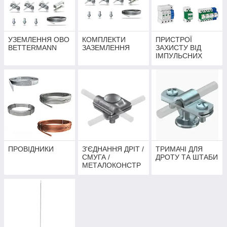
гарантує бездоганну стійкість до корозії та надійну роботу
захисного контуру протягом десятиліть.
УЗЕМЛЕННЯ OBO
КОМПЛЕКТИ
ПРИСТРОЇ
BETTERMANN
ЗАЗЕМЛЕННЯ
ЗАХИСТУ ВІД
ІМПУЛЬСНИХ
ПЕРЕНАПРУГ
(ПЗІП) OBO
BETTERMANN
ПРОВІДНИКИ
З'ЄДНАННЯ ДРІТ /
ТРИМАЧІ ДЛЯ
СМУГА /
ДРОТУ ТА ШТАБИ
МЕТАЛОКОНСТР
УКЦІЯ