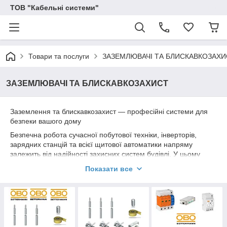
ТОВ "Кабельні системи"
Товари та послуги
ЗАЗЕМЛЮВАЧІ ТА БЛИСКАВКОЗАХИ
ЗАЗЕМЛЮВАЧІ ТА БЛИСКАВКОЗАХИСТ
Заземлення та блискавкозахист — професійні системи для
безпеки вашого дому
Безпечна робота сучасної побутової техніки, інверторів,
зарядних станцій та всієї щитової автоматики напряму
залежить від надійності захисних систем будівлі. У цьому
розділі представлено повний асортимент оригінального
Показати все
обладнання для захисту від ударів стихії та аварійних
ситуацій. Ми пропонуємо готові комплекти модульно-
штирьового заземлення, блискавкоприймачі (громовідводи),
струмовідводи, а також усі необхідні фасадні та покрівельні
тримачі й затискачі. Наша продукція виготовлена з
високоякісних обміднених та гарячеоцинкованих металів, що