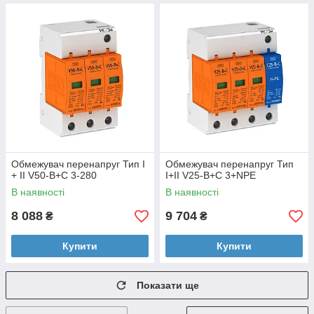
Обмежувач перенапруг Тип I
Обмежувач перенапруг Тип
+ II V50-B+C 3-280
I+II V25-B+C 3+NPE
В наявності
В наявності
8 088
9 704
₴
₴
Купити
Купити
Показати ще