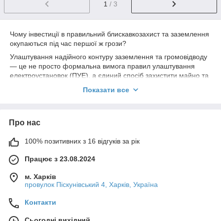
1
/ 3
Чому інвестиції в правильний блискавкозахист та заземлення
окупаються під час першої ж грози?
Улаштування надійного контуру заземлення та громовідводу
— це не просто формальна вимога правил улаштування
електроустановок (ПУЕ), а єдиний спосіб захистити майно та
життя від непередбачуваних природних явищ. Під час
Показати все
прямого удару або навіть розряду блискавки поруч із
будівлею у проводах виникає колосальний імпульс напруги в
десятки тисяч вольт. Без захисного бар'єра цей струм миттєво
Про нас
спалює дорогі плати інверторів, зарядних станцій,
опалювальних котлів, систем «Розумний дім» та побутової
техніки, а в гіршому випадку — стає причиною пожежі.
100% позитивних з 16 відгуків за рік
Професійні інженери та монтажники виділяють кілька причин,
Працює з 23.08.2024
чому варто купувати сучасні фабричні елементи захисту:
м. Харків
Стабільний опір у будь-який сезон:
Глибоке
провулок Піскунівський 4, Харків, Україна
модульно-штирьове заземлення забивається нижче
рівня промерзання та висихання ґрунту (на 6–15
Контакти
метрів). Це гарантує, що захисний контур збереже свої
параметри і в лютий мороз, і в літню посуху, на відміну
Сьогодні вихідний