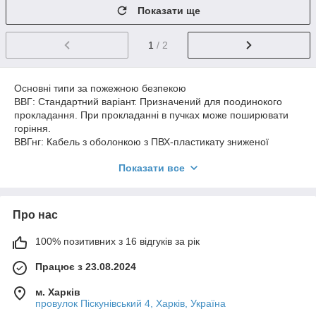
Показати ще
1
/ 2
Основні типи за пожежною безпекою
ВВГ: Стандартний варіант. Призначений для поодинокого
прокладання. При прокладанні в пучках може поширювати
горіння.
ВВГнг: Кабель з оболонкою з ПВХ-пластикату зниженої
горючості. Не поширює горіння при груповому прокладанні (у
Показати все
пучках).
ВВГнгд (або ВВГнг-LS): Оптимальний вибір для житлових
приміщень. Окрім того, що він не горить, цей кабель має
низьке виділення диму та газу (Low Smoke) при впливі
Про нас
вогню.
Типи за формою виконання
100% позитивних з 16 відгуків за рік
Круглий (стандартний): Жили розташовані по колу. Зручний
для прокладання в трубах або гофрі.
Працює з 23.08.2024
ВВГ-П (Плоский): Жили розташовані паралельно в одній
площині. Такий кабель зручніше монтувати під штукатурку,
м. Харків
оскільки він займає менше місця по товщині.
провулок Піскунівський 4, Харків, Україна