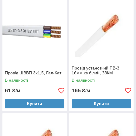
Провід установчий ПВ-3
Провід ШВВП 3х1,5, Гал-Кат
16мм.кв білий, ЗЗКМ
В наявності
В наявності
61
165
₴/м
₴/м
Купити
Купити