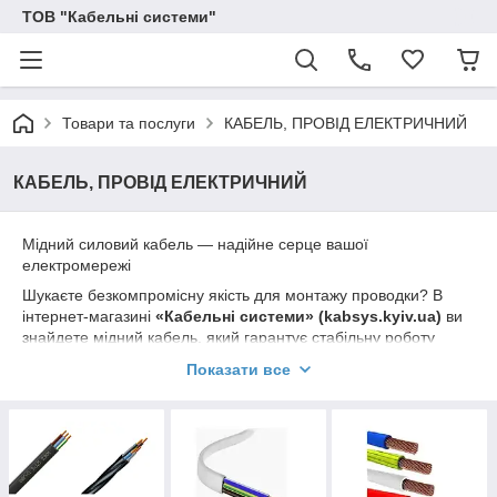
ТОВ "Кабельні системи"
Товари та послуги
КАБЕЛЬ, ПРОВІД ЕЛЕКТРИЧНИЙ
КАБЕЛЬ, ПРОВІД ЕЛЕКТРИЧНИЙ
Мідний силовий кабель — надійне серце вашої
електромережі
Шукаєте безкомпромісну якість для монтажу проводки? В
інтернет-магазині
«Кабельні системи» (kabsys.kyiv.ua)
ви
знайдете мідний кабель, який гарантує стабільну роботу
побутових та промислових об’єктів. Мідь — це еталон
Показати все
провідності, термостійкості та довговічності.
Чому варто купувати саме у нас:
Повний асортимент:
В наявності популярні
марки
ВВГ, ПВС, КГ, NYM
та інші спецкабелі.
Гарантія якості:
Уся продукція сертифікована та