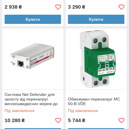
2 938
3 290
₴
₴
Купити
Купити
Система Net Defender для
захисту від перенапруг
Обмежувач перенапруг MC
високошвидкісних мереж до
50-B VDE
10 Гбіт (клас ЕА/САТ6А)
Під замовлення
Під замовлення
Артикул
10 280
5 744
₴
₴