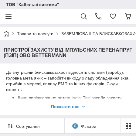
ТОВ "Кабельні системи"
Товари та послуги
ЗАЗЕМЛЮВАЧІ ТА БЛИСКАВКОЗАХИ
ПРИСТРОЇ ЗАХИСТУ ВІД ІМПУЛЬСНИХ ПЕРЕНАПРУГ
(ПЗІП) OBO BETTERMANN
До внутрішній блискавкозахист відносять системи (виробу),
головна мета яких – запобігти виходу з ладу обладнання з-за
стрибків в мережі, впливу ЕМП та інших факторів. Сюди
входять:
Шини вирівнювання потенціалів. Такі засоби захисту
від перенапруг об'єднують всі протяжні металеві
Показати все
конструкції будівлі (споруди) і компенсують різницю
потенціалів у різних точках (при її виникненні), не
допускаючи утворення електричного розряду.
Сортування
0
Фільтри
ПЗІП (пристрій захисту від імпульсних перенапруг).
Вони, як зрозуміло з назви, нейтралізують імпульси