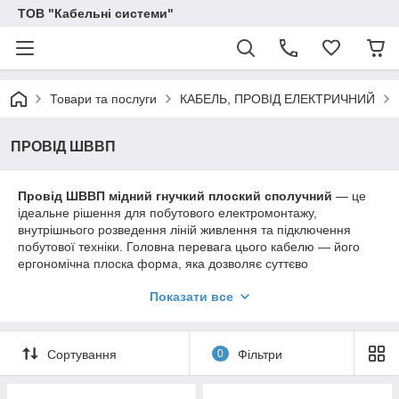
ТОВ "Кабельні системи"
Товари та послуги
КАБЕЛЬ, ПРОВІД ЕЛЕКТРИЧНИЙ
ПРОВІД ШВВП
Провід ШВВП мідний гнучкий плоский сполучний
— це
ідеальне рішення для побутового електромонтажу,
внутрішнього розведення ліній живлення та підключення
побутової техніки. Головна перевага цього кабелю — його
ергономічна плоска форма, яка дозволяє суттєво
заощаджувати простір при прокладанні у вузьких штробах
Показати все
стін під штукатурку, за гіпсокартоном, у плінтусах чи
підлогових кабельних каналах.
Шнур ШВВП розрахований на високу гнучкість і багаторазові
Сортування
0
Фільтри
згинання. Подвійна ізоляція з ПВХ-пластикату надійно
захищає багатожильні мідні стрижні від механічних впливів,
вологи та перепадів температур, а також має властивість