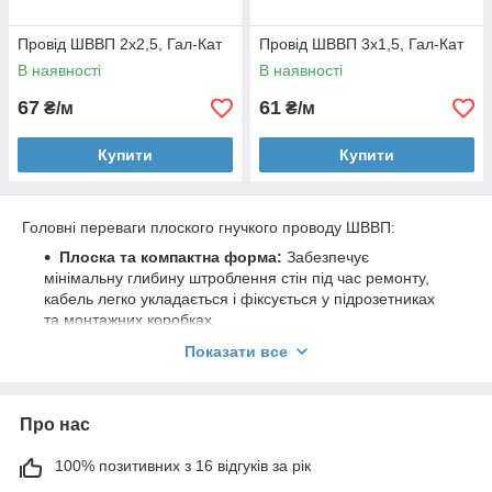
Провід ШВВП 2х2,5, Гал-Кат
Провід ШВВП 3х1,5, Гал-Кат
В наявності
В наявності
67
61
₴/м
₴/м
Купити
Купити
Головні переваги плоского гнучкого проводу ШВВП:
Плоска та компактна форма:
Забезпечує
мінімальну глибину штроблення стін під час ремонту,
кабель легко укладається і фіксується у підрозетниках
та монтажних коробках.
Високий клас гнучкості:
Жили складаються з
Показати все
великої кількості тонких мідних дротиків (5-й клас
гнучкості), що дозволяє використовувати провід для
рухомого підключення приладів та виготовлення
Про нас
побутових подовжувачів.
100% електротехнічна мідь:
Виготовлений
100% позитивних з 16 відгуків за рік
виключно з високоякісної чистої міді без сторонніх