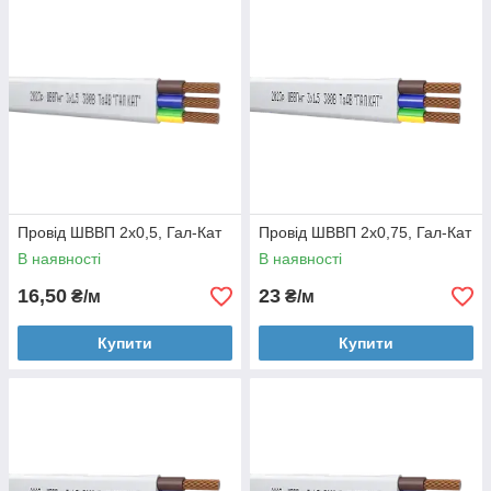
самозатухання (не підтримує горіння при поодинокому
прокладанні).
Провід ШВВП 2х0,5, Гал-Кат
Провід ШВВП 2х0,75, Гал-Кат
В наявності
В наявності
16,50
23
₴/м
₴/м
Купити
Купити