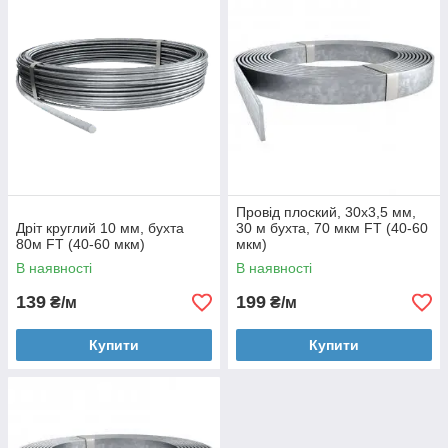
тривалий термін служби. Обирайте надійні матеріали, які
стануть основою безпеки вашого будинку, офісу чи
промислового об'єкта.
Провід плоский, 30х3,5 мм,
Дріт круглий 10 мм, бухта
30 м бухта, 70 мкм FT (40-60
80м FT (40-60 мкм)
мкм)
В наявності
В наявності
139
199
₴/м
₴/м
Купити
Купити