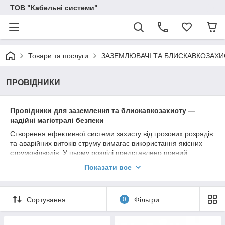
ТОВ "Кабельні системи"
Товари та послуги
ЗАЗЕМЛЮВАЧІ ТА БЛИСКАВКОЗАХИ
ПРОВІДНИКИ
Провідники для заземлення та блискавкозахисту —
надійні магістралі безпеки
Створення ефективної системи захисту від грозових розрядів
та аварійних витоків струму вимагає використання якісних
струмовідводів. У цьому розділі представлено повний
асортимент оригінальних провідників круглого та плаского
Показати все
перерізу (катанка, дріт, смуга) від провідних європейських
виробників. Ми пропонуємо провідники з різних матеріалів:
гарячеоцинковану сталь, нержавіючу сталь, чисту
Сортування
0
Фільтри
електротехнічну мідь та легкий алюміній. Усі товари
виготовлені за суворими стандартами ДСТУ та IEC/EN 62561,
мають бездоганну провідність, високу механічну міцність і