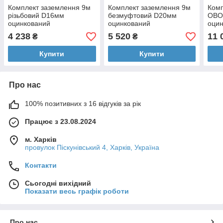
Комплект заземлення 9м
Комплект заземлення 9м
Комп
різьбовий D16мм
безмуфтовий D20мм
OBO 
оцинкований
оцинкований
оцин
4 238
5 520
11 
₴
₴
Купити
Купити
Про нас
100% позитивних з 16 відгуків за рік
Працює з 23.08.2024
м. Харків
провулок Піскунівський 4, Харків, Україна
Контакти
Сьогодні вихідний
Показати весь графік роботи
Про нас