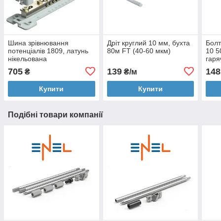
Шина зрівнювання
Дріт круглий 10 мм, бухта
Болт
потенціалів 1809, латунь
80м FT (40-60 мкм)
10 5
нікельована
гаря
705
139
148
₴
₴/м
Купити
Купити
Подібні товари компанії