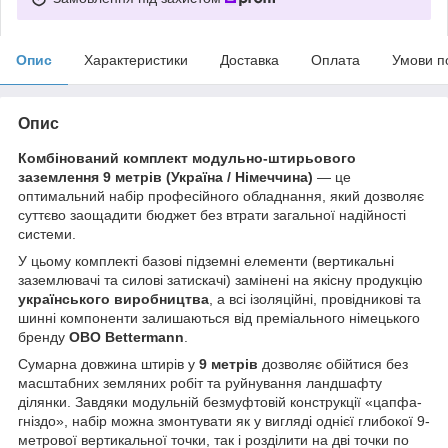
Опис
Характеристики
Доставка
Оплата
Умови п
Опис
Комбінований комплект модульно-штирьового
заземлення 9 метрів (Україна / Німеччина)
— це
оптимальний набір професійного обладнання, який дозволяє
суттєво заощадити бюджет без втрати загальної надійності
системи.
У цьому комплекті базові підземні елементи (вертикальні
заземлювачі та силові затискачі) замінені на якісну продукцію
українського виробництва
, а всі ізоляційні, провідникові та
шинні компоненти залишаються від преміального німецького
бренду
OBO Bettermann
.
Сумарна довжина штирів у
9 метрів
дозволяє обійтися без
масштабних земляних робіт та руйнування ландшафту
ділянки. Завдяки модульній безмуфтовій конструкції «цапфа-
гніздо», набір можна змонтувати як у вигляді однієї глибокої 9-
метрової вертикальної точки, так і розділити на дві точки по