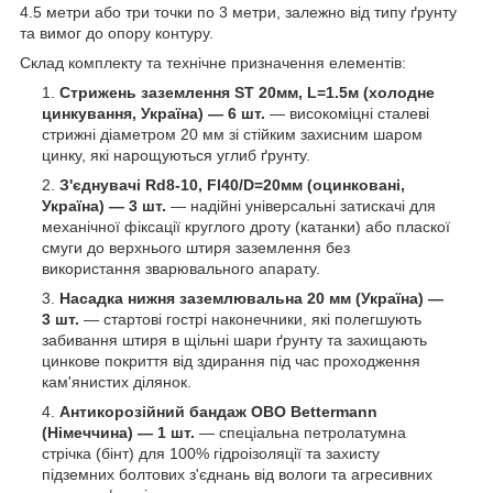
4.5 метри або три точки по 3 метри, залежно від типу ґрунту
та вимог до опору контуру.
Склад комплекту та технічне призначення елементів:
Стрижень заземлення ST 20мм, L=1.5м (холодне
цинкування, Україна) — 6 шт.
— високоміцні сталеві
стрижні діаметром 20 мм зі стійким захисним шаром
цинку, які нарощуються углиб ґрунту.
З'єднувачі Rd8-10, Fl40/D=20мм (оцинковані,
Україна) — 3 шт.
— надійні універсальні затискачі для
механічної фіксації круглого дроту (катанки) або пласкої
смуги до верхнього штиря заземлення без
використання зварювального апарату.
Насадка нижня заземлювальна 20 мм (Україна) —
3 шт.
— стартові гострі наконечники, які полегшують
забивання штиря в щільні шари ґрунту та захищають
цинкове покриття від здирання під час проходження
кам'янистих ділянок.
Антикорозійний бандаж OBO Bettermann
(Німеччина) — 1 шт.
— спеціальна петролатумна
стрічка (бінт) для 100% гідроізоляції та захисту
підземних болтових з'єднань від вологи та агресивних