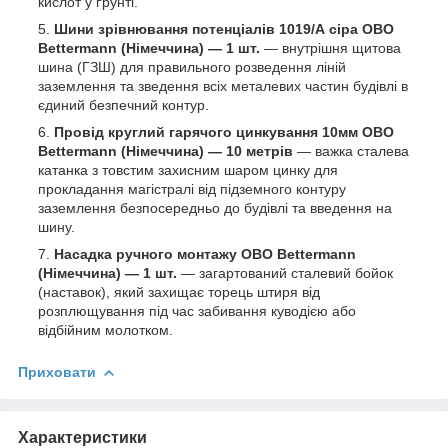
кислот у ґрунті.
Шини зрівнювання потенціалів 1019/А сіра OBO
Bettermann (Німеччина) — 1 шт.
— внутрішня щитова
шина (ГЗШ) для правильного розведення ліній
заземлення та зведення всіх металевих частин будівлі в
єдиний безпечний контур.
Провід круглий гарячого цинкування 10мм OBO
Bettermann (Німеччина) — 10 метрів
— важка сталева
катанка з товстим захисним шаром цинку для
прокладання магістралі від підземного контуру
заземлення безпосередньо до будівлі та введення на
шину.
Насадка ручного монтажу OBO Bettermann
(Німеччина) — 1 шт.
— загартований сталевий бойок
(наставок), який захищає торець штиря від
розплющування під час забивання куводією або
відбійним молотком.
Приховати
Характеристики