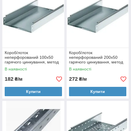
Короб/лоток
Короб/лоток
неперфорований 100х50
неперфорований 200х50
гарячого цинкування, метод
гарячого цинкування, метод
Сендзіміра, довжина 3000 мм
Сендзіміра, довжина 3000 мм
В наявності
В наявності
182
272
₴/м
₴/м
Купити
Купити