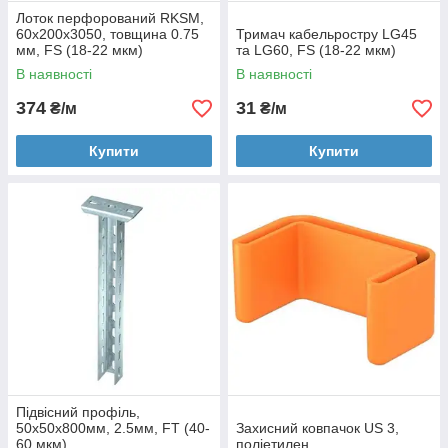
Лоток перфорований RKSM,
60х200х3050, товщина 0.75
Тримач кабельростру LG45
мм, FS (18-22 мкм)
та LG60, FS (18-22 мкм)
В наявності
В наявності
374
31
₴/м
₴/м
Купити
Купити
Підвісний профіль,
50х50х800мм, 2.5мм, FT (40-
Захисний ковпачок US 3,
60 мкм)
поліетилен