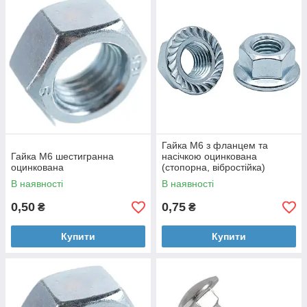
максимальний захист кабелю від пилу, вологи та
механічних пошкоджень.
Дротяні (сітчасті) лотки:
легкі в монтажі, підходять
для складних трас із великою кількістю поворотів.
Кабельрости (драбинні):
надміцні конструкції для
прокладання важких кабельних ліній на великих
прольотах.
Гайка М6 з фланцем та
Гайка M6 шестигранна
насічкою оцинкована
оцинкована
(стопорна, вібростійка)
В наявності
В наявності
0,50
0,75
₴
₴
Купити
Купити