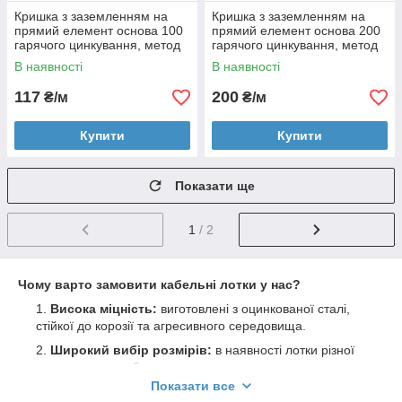
Кришка з заземленням на
Кришка з заземленням на
прямий елемент основа 100
прямий елемент основа 200
гарячого цинкування, метод
гарячого цинкування, метод
Сендзіміра, довжина 3000 мм
Сендзіміра, довжина 3000 мм
В наявності
В наявності
117
200
₴/м
₴/м
Купити
Купити
Показати ще
1
/ 2
Чому варто замовити кабельні лотки у нас?
Висока міцність:
виготовлені з оцинкованої сталі,
стійкої до корозії та агресивного середовища.
Широкий вибір розмірів:
в наявності лотки різної
ширини, висоти борту та товщини металу.
Показати все
Повний комплекс аксесуарів:
підберемо кришки,