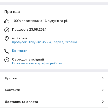
повороти, підвіси та з'єднувачі для швидкого монтажу
«під ключ».
Про нас
Вигідна ціна:
працюємо напряму з виробниками,
пропонуємо оптові та роздрібні умови.
100% позитивних з 16 відгуків за рік
Замовляйте кабельні лотки на нашому сайті з доставкою по
всій Україні. Якщо вам потрібна допомога у розрахунку
Працює з 23.08.2024
елементів системи, наші менеджери безкоштовно
проконсультують та підберуть оптимальний варіант під ваш
м. Харків
провулок Піскунівський 4, Харків, Україна
проєкт!
Контакти
Сьогодні вихідний
Показати весь графік роботи
Про нас
Контакти
Доставка та оплата