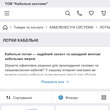
ТОВ "Кабельні системи"
Товари та послуги
КАБЕЛЕНЕСУЧІ СИСТЕМИ
ЛОТК
ЛОТКИ КАБЕЛЬНІ
Кабельні лотки — надійний захист та швидкий монтаж
кабельних мереж
Шукаєте ефективне рішення для прокладання силових та
низьковольтних кабелів? У нашому інтернет-магазині ви
можете купити кабельні лотки високої якості для об'єктів
будь-якої складності: від житлових будинків до великих
Показати все
промислових підприємств.
У нашому асортименті представлені:
Перфоровані лотки:
ідеальні для ліній, що
Сортування
0
Фільтри
потребують постійного охолодження та вентиляції.
Неперфоровані (суцільні) лотки:
забезпечують