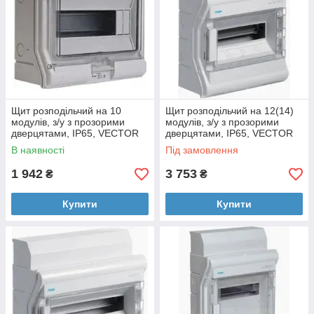
Щит розподільчий на 10
Щит розподільчий на 12(14)
модулів, з/у з прозорими
модулів, з/у з прозорими
дверцятами, IP65, VECTOR
дверцятами, IP65, VECTOR
В наявності
Під замовлення
1 942
3 753
₴
₴
Купити
Купити