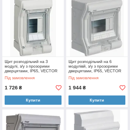
стійкого до механічних пошкоджень, температурних коливань
та ультрафіолетового випромінювання. Вони ідеально
підходять для встановлення як всередині будівель, так і на
відкритому повітрі:
Побутовий сектор:
приватні будинки, дачі, відкриті
тераси.
Господарські приміщення:
гаражі, підвали,
котельні, приватні майстерні.
Комерційні та промислові об'єкти:
автомийки,
паркінги, склади, виробничі цехи.
Щит розподільчий на 3
Щит розподільчий на 6
модулі, з/у з прозорими
модулівй, з/у з прозорими
дверцятами, IP65, VECTOR
дверцятами, IP65, VECTOR
Під замовлення
Під замовлення
1 726
1 944
₴
₴
Купити
Купити