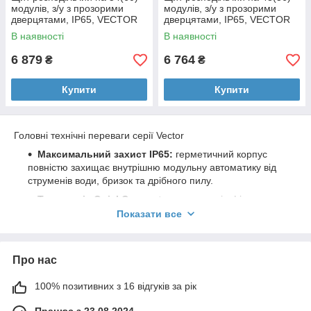
модулів, з/у з прозорими
модулів, з/у з прозорими
дверцятами, IP65, VECTOR
дверцятами, IP65, VECTOR
В наявності
В наявності
6 879
6 764
₴
₴
Купити
Купити
Головні технічні переваги серії Vector
Максимальний захист IP65:
герметичний корпус
повністю захищає внутрішню модульну автоматику від
струменів води, бризок та дрібного пилу.
Технологія QuickConnect:
комплектація фірмовими
самозатискними клемами N та PE дозволяє в рази
Показати все
прискорити та убезпечити процес підключення
провідників.
Прозорі перенавісні дверцята:
виконані з міцного
Про нас
пластику, дозволяють візуально контролювати стан
автоматів, не відкриваючи щит. Дверцята можна легко
100% позитивних з 16 відгуків за рік
переставити для відкривання вліво або вправо.