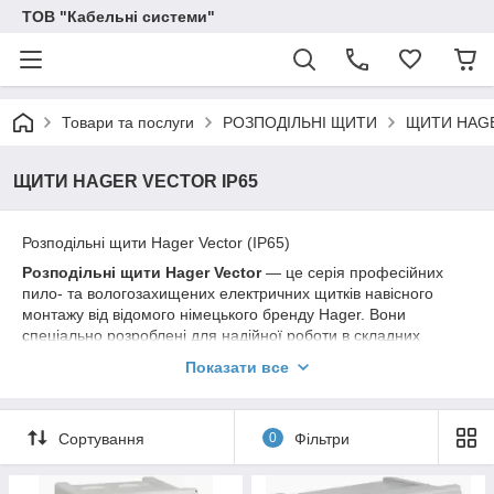
ТОВ "Кабельні системи"
Товари та послуги
РОЗПОДІЛЬНІ ЩИТИ
ЩИТИ HAGE
ЩИТИ HAGER VECTOR IP65
Розподільні щити Hager Vector (IP65)
Розподільні щити Hager Vector
— це серія професійних
пило- та вологозахищених електричних щитків навісного
монтажу від відомого німецького бренду Hager. Вони
спеціально розроблені для надійної роботи в складних
умовах експлуатації з високим рівнем запиленості та вологи.
Показати все
Завдяки бездоганній німецькій якості та продуманій
конструкції, щити серії Vector є лідерами у своєму сегменті
електрообладнання.
Сортування
0
Фільтри
Сфера застосування щитів Hager Vector
Корпуси щитів виготовляються з високоякісного полістиролу,