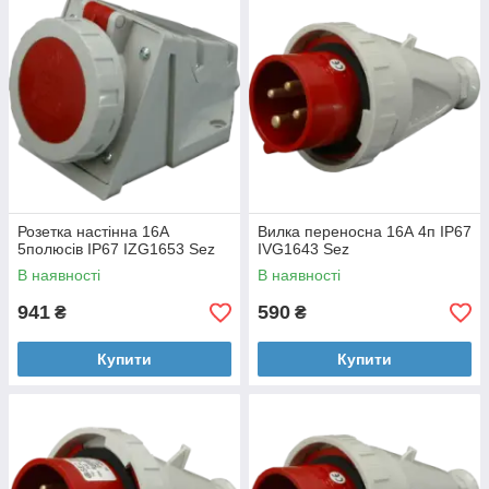
мають високий рівень захисту від вологи й пилу. Обирайте
професійні силові роз'єми SEЗ, щоб забезпечити стабільне
живлення вашого підприємства чи будинку та захистити
обладнання від аварійних ситуацій.
Розетка настінна 16А
Вилка переносна 16А 4п ІР67
5полюсів IP67 IZG1653 Sez
IVG1643 Sez
В наявності
В наявності
941
590
₴
₴
Купити
Купити