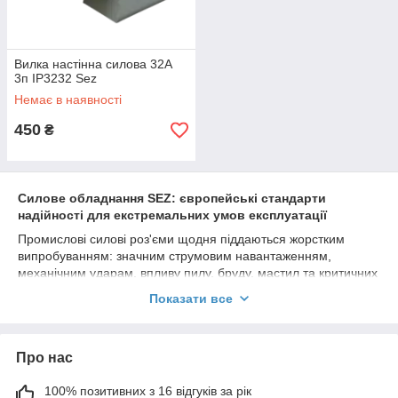
Вилка настінна силова 32А
3п IP3232 Sez
Немає в наявності
450
₴
Силове обладнання SEZ: європейські стандарти
надійності для екстремальних умов експлуатації
Промислові силові роз'єми щодня піддаються жорстким
випробуванням: значним струмовим навантаженням,
механічним ударам, впливу пилу, бруду, мастил та критичних
температур. Спроба використати низькоякісні або бюджетні
Показати все
аналоги призводить до послаблення затискачів, обгорання
контактів від іскри під час комутації та оплавлення корпусів.
Промислова електрофурнітура
SEZ (Slovenské
Про нас
elektrotechnické závody)
виготовляється на
високотехнологічному заводі у Словаччині з дотриманням
суворих міжнародних стандартів IEC 60309, що гарантує
100% позитивних з 16 відгуків за рік