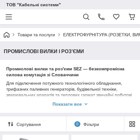
ТОВ "Кабельні системи"
Товари та послуги
ЕЛЕКТРОФУРНІТУРА (РОЗЕТКИ, ВИ
ПРОМИСЛОВІ ВИЛКИ І РОЗ'ЄМИ
Промислові вилки та роз'єми SEZ — безкомпромісна
силова комутація зі Словаччини
Для підключення потужного технологічного обладнання,
трифазних паливних генераторів, будівельної техніки,
зварювальних апаратів та теплових гармат звичайні побутові
розетки не підходять. У цьому розділі представлено повний
Показати все
асортимент оригінальних
промислових вилок, розеток та
кабельних роз'ємів SEZ (Словаччина)
. Продукція цього
європейського бренда є визнаним стандартом надійності в
Сортування
0
Фільтри
промисловому секторі. Силові роз'єми SEZ розраховані на
роботу під високими навантаженнями в однофазних та
трифазних мережах (на струми 16А, 32А, 63А та 125А) і