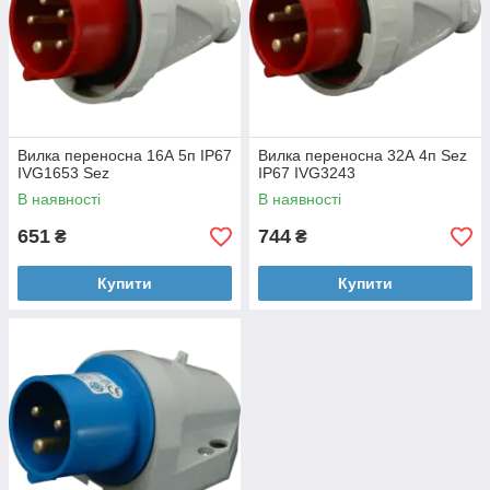
Вилка переносна 16А 5п ІР67
Вилка переносна 32А 4п Sez
IVG1653 Sez
ІР67 IVG3243
В наявності
В наявності
651
744
₴
₴
Купити
Купити