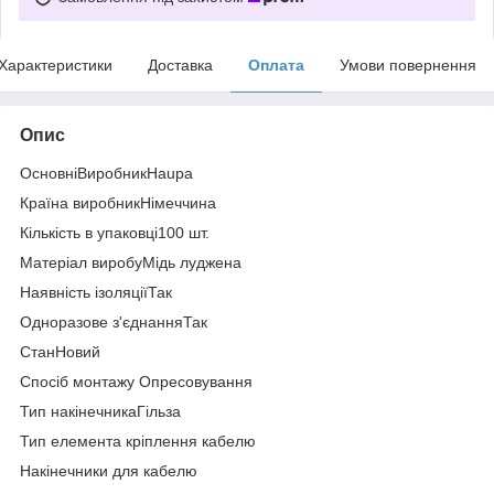
Характеристики
Доставка
Оплата
Умови повернення
Опис
ОсновніВиробникHaupa
Країна виробникНімеччина
Кількість в упаковці100 шт.
Матеріал виробуМідь луджена
Наявність ізоляціїТак
Одноразове з'єднанняТак
СтанНовий
Спосіб монтажу Опресовування
Тип накінечникаГільза
Тип елемента кріплення кабелю
Накінечники для кабелю