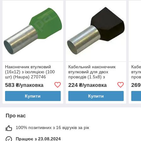
Наконечник втулковий
Кабельний наконечник
Кабе
(16х12) з ізоляцією (100
втулковий для двох
втул
шт) (Haupa) 270746
проводів (1.5x8) з
пров
ізоляцією (100 шт)
ізол
583
224
269
₴/упаковка
₴/упаковка
(Haupa) 270788
(Hau
Купити
Купити
Про нас
100% позитивних з 16 відгуків за рік
Працює з 23.08.2024