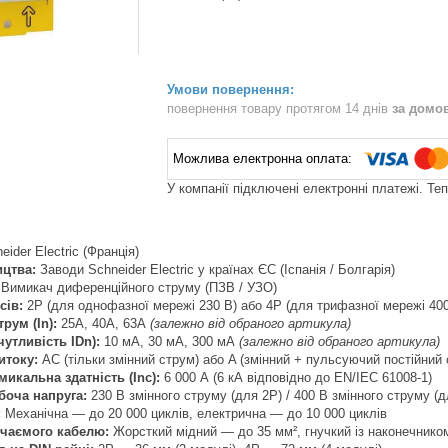
повернення товару протягом 14 днів
за домо
У компанії підключені електронні платежі. Те
ider Electric (Франція)
ицтва:
Заводи Schneider Electric у країнах ЄС (Іспанія / Болгарія)
Вимикач диференційного струму (ПЗВ / УЗО)
сів:
2P (для однофазної мережі 230 В) або 4P (для трифазної мережі 400
рум (In):
25А, 40А, 63А
(залежно від обраного артикула)
чутливість IDn):
10 мА, 30 мА, 300 мА
(залежно від обраного артикула)
итоку:
AC (тільки змінний струм) або A (змінний + пульсуючий постійний 
икальна здатність (Inc):
6 000 А (6 кА відповідно до EN/IEC 61008-1)
боча напруга:
230 В змінного струму (для 2P) / 400 В змінного струму (д
:
Механічна — до 20 000 циклів, електрична — до 10 000 циклів
ючаємого кабелю:
Жорсткий мідний — до 35 мм², гнучкий із наконечнико