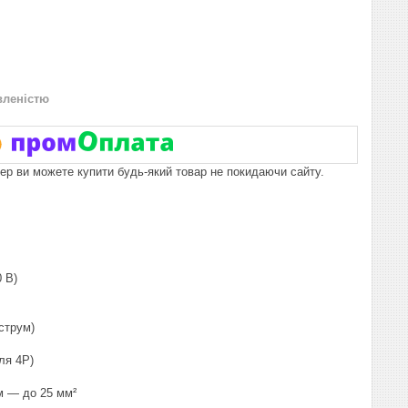
вленістю
пер ви можете купити будь-який товар не покидаючи сайту.
 В)
струм)
ля 4P)
м — до 25 мм²