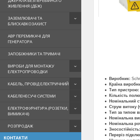
ДЖЕРАЛА БЕЗПЕРЕБІЙНОГО
ЖИВЛЕННЯ (ДБЖ)
ЗАЗЕМЛЮВАЧІ ТА
БЛИСКАВКОЗАХИСТ
АВР ПЕРЕМИКАЧІ ДЛЯ
ГЕНЕРАТОРА
ЗАПОБІЖНИКИ ТА ТРИМАЧІ
ВИРОБИ ДЛЯ МОНТАЖУ
ЕЛЕКТРОПРОВОДКИ
Виробник:
Schne
КАБЕЛЬ, ПРОВІД ЕЛЕКТРИЧНИЙ
Країна виробн
Тип пристрою:
Кількість полю
КАБЕЛЕНЕСУЧІ СИСТЕМИ
Номінальний ст
Струм витоку (
ЕЛЕКТРОФУРНІТУРА (РОЗЕТКИ,
Тип за типом в
ВИМИКАЧІ)
Номінальна вим
Номінальна ро
РОЗПРОДАЖ
Зносостійкість
Переріз підкл
КОНТАКТИ