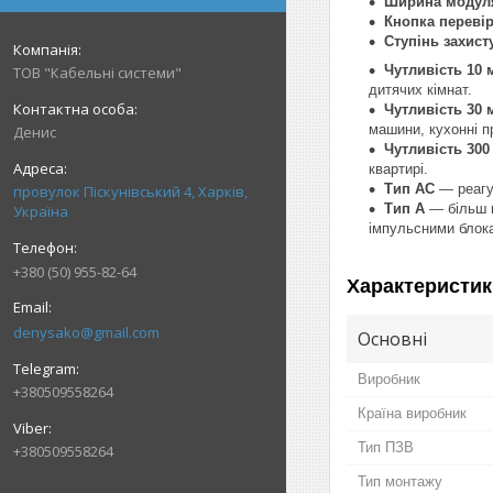
Ширина модуля
Кнопка перевір
Ступінь захист
Чутливість 10 
ТОВ "Кабельні системи"
дитячих кімнат.
Чутливість 30 
машини, кухонні п
Денис
Чутливість 300
квартирі.
Тип AC
— реагує
провулок Піскунівський 4, Харків,
Тип A
— більш п
Україна
імпульсними блока
+380 (50) 955-82-64
Характеристик
denysako@gmail.com
Основні
Виробник
+380509558264
Країна виробник
Тип ПЗВ
+380509558264
Тип монтажу