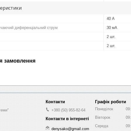
теристики
40 А
ючаючий диференціальний струм
30 мА
2 шт.
2 шт.
я замовлення
Графік роботи
Понеділок
09
теми"
+380 (50) 955-82-64
Вівторок
09
Середа
09
denysako@gmail.com