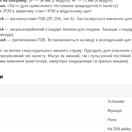
 на DIN-рейці:
2P — 36 мм (2 модулі), 4P — 72 мм (4 модулі)
ки:
«Тест» (для щомісячного тестування працездатності захисту)
у:
IP20 в закритому стані / IP40 в модульному щиті
мА
— високочутливе ПЗВ (2P, 25А, тип А). Застосовується виключно для 
мА
— загальноприйнятий стандарт безпеки для людини. Захищає стандартн
рилади).
 мА
— протипожежні ПЗВ. Встановлюються на вводі в розподільний щит дл
 на витоки синусоїдального змінного струму. Підходить для класичних по
рогресивний тип захисту. Фіксує як змінний, так і пульсуючий постійний
ми живлення (комп’ютери, інверторні кондиціонери та пральні машини).
и
Schneider
Франція
Реле
На DIN рейку