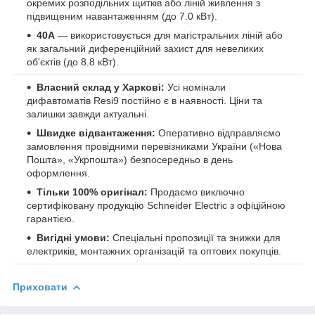
окремих розподільних щитків або ліній живлення з
підвищеним навантаженням (до 7.0 кВт).
40А
— використовується для магістральних ліній або
як загальний диференційний захист для невеликих
об'єктів (до 8.8 кВт).
Власний склад у Харкові:
Усі номінали
дифавтоматів Resi9 постійно є в наявності. Ціни та
залишки завжди актуальні.
Швидке відвантаження:
Оперативно відправляємо
замовлення провідними перевізниками України («Нова
Пошта», «Укрпошта») безпосередньо в день
оформлення.
Тільки 100% оригінал:
Продаємо виключно
сертифіковану продукцію Schneider Electric з офіційною
гарантією.
Вигідні умови:
Спеціальні пропозиції та знижки для
електриків, монтажних організацій та оптових покупців.
Приховати