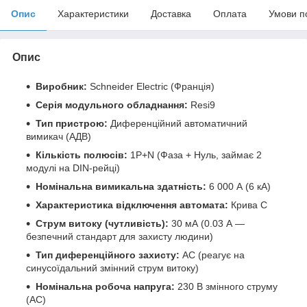
Опис
Характеристики
Доставка
Оплата
Умови п
Опис
Виробник:
Schneider Electric (Франція)
Серія модульного обладнання:
Resi9
Тип пристрою:
Диференційний автоматичний
вимикач (АДВ)
Кількість полюсів:
1P+N (Фаза + Нуль, займає 2
модулі на DIN-рейці)
Номінальна вимикальна здатність:
6 000 А (6 кА)
Характеристика відключення автомата:
Крива C
Струм витоку (чутливість):
30 мА (0.03 А —
безпечний стандарт для захисту людини)
Тип диференційного захисту:
AC (реагує на
синусоїдальний змінний струм витоку)
Номінальна робоча напруга:
230 В змінного струму
(AC)