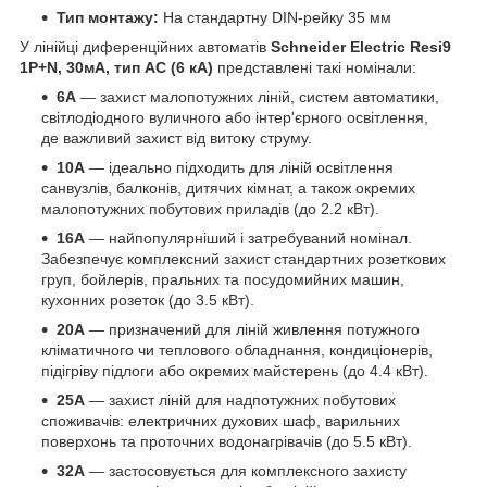
Тип монтажу:
На стандартну DIN-рейку 35 мм
У лінійці диференційних автоматів
Schneider Electric Resi9
1P+N, 30мА, тип AC (6 кА)
представлені такі номінали:
6А
— захист малопотужних ліній, систем автоматики,
світлодіодного вуличного або інтер'єрного освітлення,
де важливий захист від витоку струму.
10А
— ідеально підходить для ліній освітлення
санвузлів, балконів, дитячих кімнат, а також окремих
малопотужних побутових приладів (до 2.2 кВт).
16А
— найпопулярніший і затребуваний номінал.
Забезпечує комплексний захист стандартних розеткових
груп, бойлерів, пральних та посудомийних машин,
кухонних розеток (до 3.5 кВт).
20А
— призначений для ліній живлення потужного
кліматичного чи теплового обладнання, кондиціонерів,
підігріву підлоги або окремих майстерень (до 4.4 кВт).
25А
— захист ліній для надпотужних побутових
споживачів: електричних духових шаф, варильних
поверхонь та проточних водонагрівачів (до 5.5 кВт).
32А
— застосовується для комплексного захисту