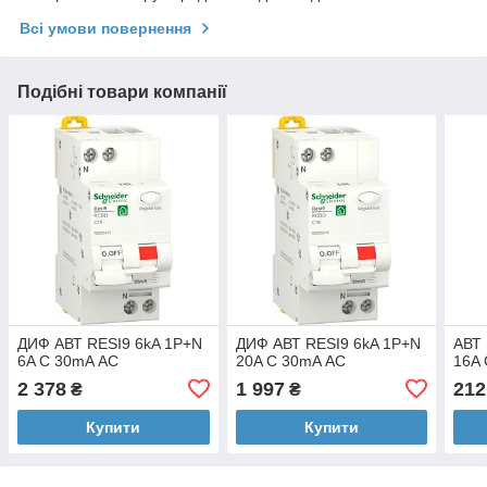
Всі умови повернення
Подібні товари компанії
ДИФ АВТ RESI9 6kA 1P+N
ДИФ АВТ RESI9 6kA 1P+N
АВТ 
6A C 30mA АC
20A C 30mA АC
16A 
2 378
1 997
212
₴
₴
Купити
Купити