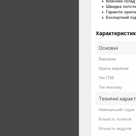
Власний склад 
Швидка логісти
Гарантія оригі
Експертний під
Характеристик
Основні
Виробник
Країна виробник
Тип ПЗВ
Тип монтажу
Технічні харак
Номінальний струм
Кількість полюсів
Кількість модулів