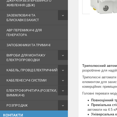
ДЖЕРАЛА БЕЗПЕРЕБІЙНОГО
ЖИВЛЕННЯ (ДБЖ)
ЗАЗЕМЛЮВАЧІ ТА
БЛИСКАВКОЗАХИСТ
АВР ПЕРЕМИКАЧІ ДЛЯ
ГЕНЕРАТОРА
ЗАПОБІЖНИКИ ТА ТРИМАЧІ
ВИРОБИ ДЛЯ МОНТАЖУ
ЕЛЕКТРОПРОВОДКИ
Триполюсний автомат
КАБЕЛЬ, ПРОВІД ЕЛЕКТРИЧНИЙ
розроблене для надій
Триполюсні автомати 
КАБЕЛЕНЕСУЧІ СИСТЕМИ
елементом для захист
комерційних приміще
ЕЛЕКТРОФУРНІТУРА (РОЗЕТКИ,
Головні переваги мод
ВИМИКАЧІ)
Повноцінний тр
Преміальна сті
РОЗПРОДАЖ
автомати на 4.5 кА
Універсальна 
КОНТАКТИ