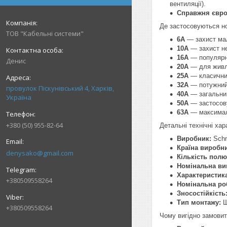
вентиляції).
Справжня євро
Де застосовуються ном
ТОВ "Кабельні системи"
6А
— захист мал
10А
— захист не
16А
— популярни
Денис
20А
— для живле
25А
— класичний
32А
— потужний 
провулок Піскунівський 4, Харків,
40А
— загальний
Україна
50А
— застосову
63А
— максималь
+380 (50) 955-82-64
Детальні технічні хара
Виробник:
Schne
Країна виробн
denysako@gmail.com
Кількість полю
Номінальна ви
Характеристик
+380509558264
Номінальна ро
Зносостійкість
Тип монтажу:
Ш
+380509558264
Чому вигідно замовит