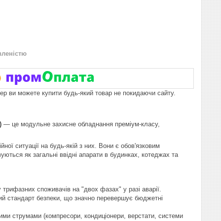
вленістю
пер ви можете купити будь-який товар не покидаючи сайту.
)
— це модульне захисне обладнання преміум-класу,
ої ситуації на будь-якій з них. Вони є обов'язковим
ються як загальні ввідні апарати в будинках, котеджах та
трифазних споживачів на "двох фазах" у разі аварії.
ий стандарт безпеки, що значно перевершує бюджетні
ими струмами (компресори, кондиціонери, верстати, системи