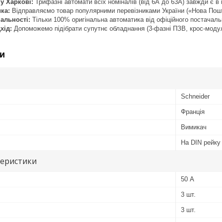
у Харкові:
Трифазні автомати всіх номіналів (від 6А до 63А) завжди є в 
ка:
Відправляємо товар популярними перевізниками України («Нова Пошт
нальності:
Тільки 100% оригінальна автоматика від офіційного постачаль
хід:
Допоможемо підібрати супутнє обладнання (3-фазні ПЗВ, крос-модулі
и
Schneider
Франція
Вимикач
На DIN рейку
теристики
50 А
3 шт.
3 шт.