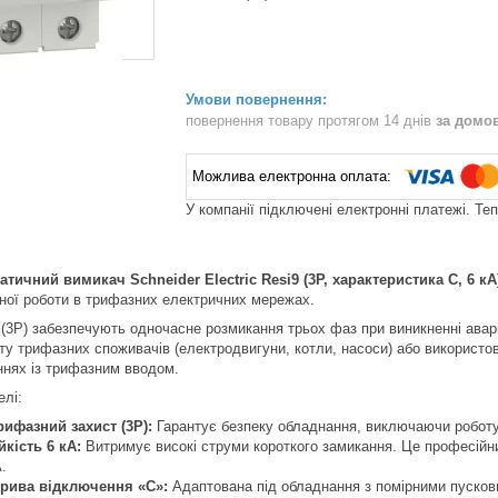
повернення товару протягом 14 днів
за домо
У компанії підключені електронні платежі. Те
ичний вимикач Schneider Electric Resi9 (3P, характеристика C, 6 кА
ної роботи в трифазних електричних мережах.
(3P) забезпечують одночасне розмикання трьох фаз при виникненні аварійн
у трифазних споживачів (електродвигуни, котли, насоси) або використову
ннях із трифазним вводом.
елі:
ифазний захист (3P):
Гарантує безпеку обладнання, виключаючи роботу 
йкість 6 кА:
Витримує високі струми короткого замикання. Це професійн
.
крива відключення «C»:
Адаптована під обладнання з помірними пусков