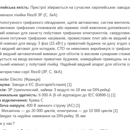
пейська якість:
Пристрої збираються на сучасних європейських заводах S
інали лінійки Resi9 3P (C, 6кА):
опотужного трифазного обладнання, щитів автоматики, систем вентиляції
великих трифазних споживачів або окремих ліній живлення допоміжного 
й номінал для захисту побутових трифазних електрокотлів, свердловинн
ння потужних трифазних нагрівачів, промислових плит або як ввідний ав
 номінал для вводу 3 фаз (15 кВт) у приватний будинок чи дачу згідно 
ввідний автомат для котеджів, СТО чи невеликих виробництв із трифазн
 ввідний автоматичний вимикач для об'єктів із високим сумарним спожива
ється на вводі великих приватних будинків, комерційних приміщень чи м
ний номінал у побутовій лінійці. Надійний ввідний апарат для об'єктів 
ктеристики серії Resi9 (3P, C, 6kA):
ider Electric (Франція)
ицтва:
Заводи в ЄС (Болгарія/Іспанія) [1]
сів:
3P (триполюсний, займає 3 модулі по 18 мм на DIN-рейці)
микальна здатність:
6 000 А (6 кА відповідно до IEC 60898-1) [1]
а відключення:
Крива C
боча напруга:
400 В змінного струму (AC) [1]
:
Механічна — до 20 000 циклів, електрична — до 10 000 циклів [1]
видке та надійне замикання на DIN-рейку 35 мм
и у нас?