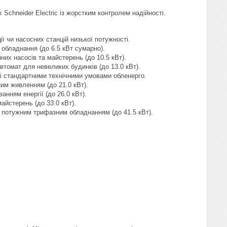
chneider Electric із жорстким контролем надійності.
 чи насосних станцій низької потужності.
обладнання (до 6.5 кВт сумарно).
их насосів та майстерень (до 10.5 кВт).
томат для невеликих будинків (до 13.0 кВт).
зі стандартними технічними умовами обленерго.
им живленням (до 21.0 кВт).
нням енергії (до 26.0 кВт).
айстерень (до 33.0 кВт).
із потужним трифазним обладнанням (до 41.5 кВт).