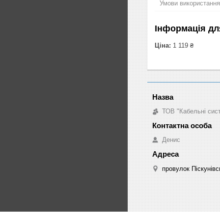
Умови використання
Інформація дл
Ціна:
1 119 ₴
ТОВ "Кабельні сис
Денис
провулок Піскунівсь