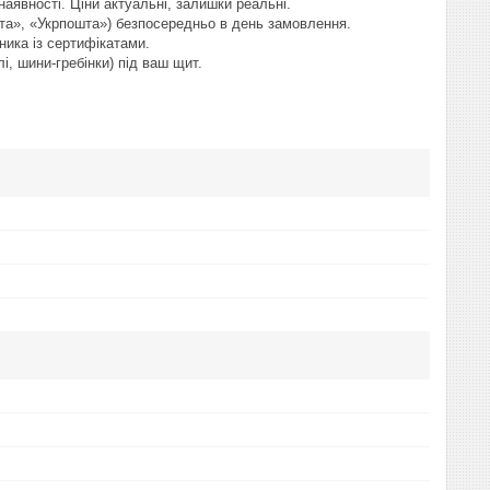
наявності. Ціни актуальні, залишки реальні.
а», «Укрпошта») безпосередньо в день замовлення.
ника із сертифікатами.
, шини-гребінки) під ваш щит.