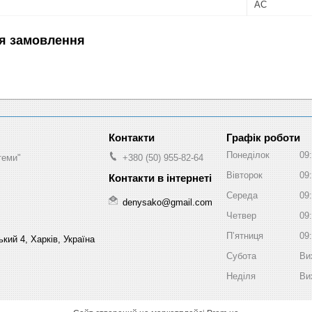
АС
я замовлення
Графік роботи
Понеділок
09
теми"
+380 (50) 955-82-64
Вівторок
09
Середа
09
denysako@gmail.com
Четвер
09
Пʼятниця
09
кий 4, Харків, Україна
Субота
Ви
Неділя
Ви