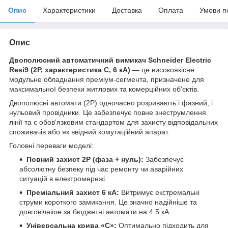
Опис
Характеристики
Доставка
Оплата
Умови п
Опис
Двополюсний автоматичний вимикач Schneider Electric
Resi9 (2P, характеристика C, 6 кА)
— це високоякісне
модульне обладнання преміум-сегмента, призначене для
максимальної безпеки житлових та комерційних об'єктів.
Двополюсні автомати (2P) одночасно розривають і фазний, і
нульовий провідники. Це забезпечує повне знеструмлення
лінії та є обов'язковим стандартом для захисту відповідальних
споживачів або як ввідний комутаційний апарат.
Головні переваги моделі:
Повний захист 2P (фаза + нуль):
Забезпечує
абсолютну безпеку під час ремонту чи аварійних
ситуацій в електромережі.
Преміальний захист 6 кА:
Витримує екстремальні
струми короткого замикання. Це значно надійніше та
довговічніше за бюджетні автомати на 4.5 кА.
Універсальна крива «C»:
Оптимально підходить для