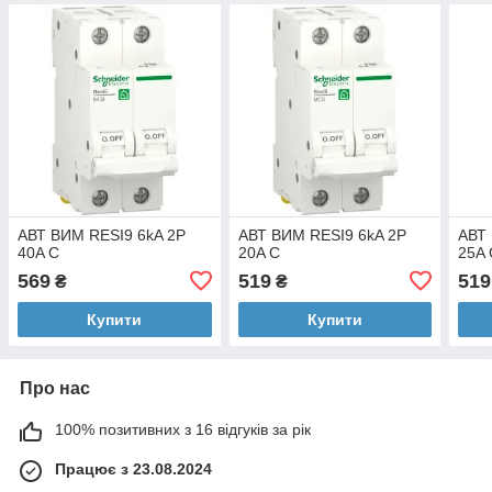
АВТ ВИМ RESI9 6kA 2P
АВТ ВИМ RESI9 6kA 2P
АВТ 
40A C
20A C
25A 
569
519
519
₴
₴
Купити
Купити
Про нас
100% позитивних з 16 відгуків за рік
Працює з 23.08.2024