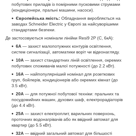
побутових приладів із помірними пусковими струмами
(кондиціонери, пральні машини, насоси).
Європейська якість:
Обладнання виробляється на
заводах Schneider Electric у Європі за найсуворішими
стандартами безпеки.
Де застосовуються номінали лінійки Resi9 2P (C, 6кА):
6А
— захист малопотужних контурів освітлення,
систем сигналізації, автоматики воріт чи відеонагляду.
10А
— захист стандартних ліній освітлення, окремих
побутових споживачів малої потужності (до 2.2 кВт).
16А
— найпопулярніший номінал для розеткових
груп, бойлерів, кондиціонерів або окремих кімнат (до
3.5 кВт).
20А
— для потужної побутової техніки: пральних та
посудомийних машин, духових шаф, електрорадіаторів
(до 4.4 кВт).
25А
— захист електроплит, варильних поверхонь,
проточних водонагрівачів або як ввідний автомат для
квартир (до 5.5 кВт).
32А
— ввідний загальний автомат для більшості