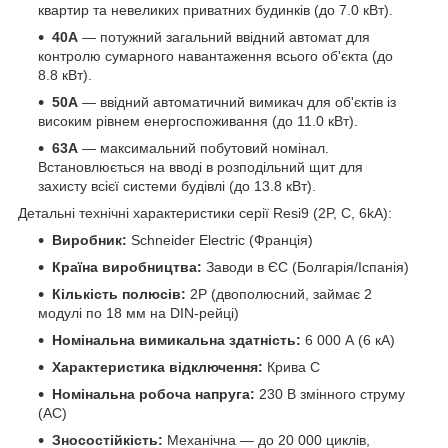
квартир та невеликих приватних будинків (до 7.0 кВт).
40А
— потужний загальний ввідний автомат для
контролю сумарного навантаження всього об'єкта (до
8.8 кВт).
50А
— ввідний автоматичний вимикач для об'єктів із
високим рівнем енергоспоживання (до 11.0 кВт).
63А
— максимальний побутовий номінал.
Встановлюється на вводі в розподільний щит для
захисту всієї системи будівлі (до 13.8 кВт).
Детальні технічні характеристики серії Resi9 (2P, C, 6kA):
Виробник:
Schneider Electric (Франція)
Країна виробництва:
Заводи в ЄС (Болгарія/Іспанія)
Кількість полюсів:
2P (двополюсний, займає 2
модулі по 18 мм на DIN-рейці)
Номінальна вимикальна здатність:
6 000 А (6 кА)
Характеристика відключення:
Крива C
Номінальна робоча напруга:
230 В змінного струму
(AC)
Зносостійкість:
Механічна — до 20 000 циклів,