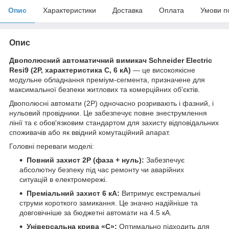
Опис
Характеристики
Доставка
Оплата
Умови п
Опис
Двополюсний автоматичний вимикач Schneider Electric
Resi9 (2P, характеристика C, 6 кА)
— це високоякісне
модульне обладнання преміум-сегмента, призначене для
максимальної безпеки житлових та комерційних об'єктів.
Двополюсні автомати (2P) одночасно розривають і фазний, і
нульовий провідники. Це забезпечує повне знеструмлення
лінії та є обов'язковим стандартом для захисту відповідальних
споживачів або як ввідний комутаційний апарат.
Головні переваги моделі:
Повний захист 2P (фаза + нуль):
Забезпечує
абсолютну безпеку під час ремонту чи аварійних
ситуацій в електромережі.
Преміальний захист 6 кА:
Витримує екстремальні
струми короткого замикання. Це значно надійніше та
довговічніше за бюджетні автомати на 4.5 кА.
Універсальна крива «C»:
Оптимально підходить для