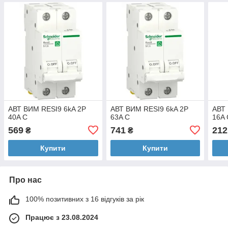
АВТ ВИМ RESI9 6kA 2P
АВТ ВИМ RESI9 6kA 2P
АВТ 
40A C
63A C
16A 
569
741
212
₴
₴
Купити
Купити
Про нас
100% позитивних з 16 відгуків за рік
Працює з 23.08.2024