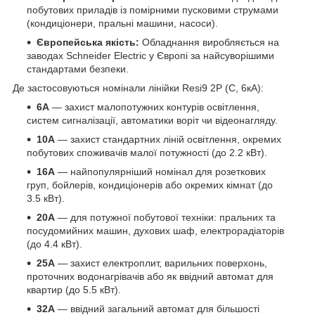
побутових приладів із помірними пусковими струмами
(кондиціонери, пральні машини, насоси).
Європейська якість:
Обладнання виробляється на
заводах Schneider Electric у Європі за найсуворішими
стандартами безпеки.
Де застосовуються номінали лінійки Resi9 2P (C, 6кА):
6А
— захист малопотужних контурів освітлення,
систем сигналізації, автоматики воріт чи відеонагляду.
10А
— захист стандартних ліній освітлення, окремих
побутових споживачів малої потужності (до 2.2 кВт).
16А
— найпопулярніший номінал для розеткових
груп, бойлерів, кондиціонерів або окремих кімнат (до
3.5 кВт).
20А
— для потужної побутової техніки: пральних та
посудомийних машин, духових шаф, електрорадіаторів
(до 4.4 кВт).
25А
— захист електроплит, варильних поверхонь,
проточних водонагрівачів або як ввідний автомат для
квартир (до 5.5 кВт).
32А
— ввідний загальний автомат для більшості