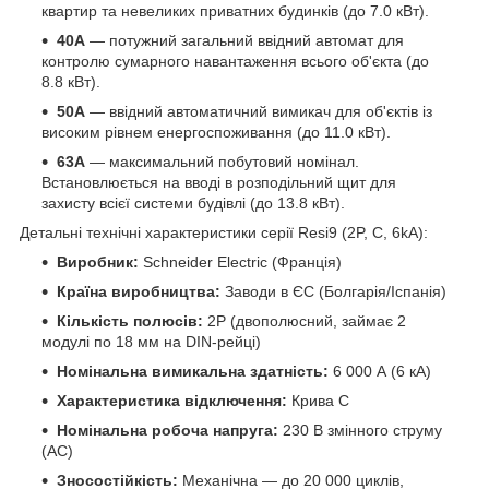
квартир та невеликих приватних будинків (до 7.0 кВт).
40А
— потужний загальний ввідний автомат для
контролю сумарного навантаження всього об'єкта (до
8.8 кВт).
50А
— ввідний автоматичний вимикач для об'єктів із
високим рівнем енергоспоживання (до 11.0 кВт).
63А
— максимальний побутовий номінал.
Встановлюється на вводі в розподільний щит для
захисту всієї системи будівлі (до 13.8 кВт).
Детальні технічні характеристики серії Resi9 (2P, C, 6kA):
Виробник:
Schneider Electric (Франція)
Країна виробництва:
Заводи в ЄС (Болгарія/Іспанія)
Кількість полюсів:
2P (двополюсний, займає 2
модулі по 18 мм на DIN-рейці)
Номінальна вимикальна здатність:
6 000 А (6 кА)
Характеристика відключення:
Крива C
Номінальна робоча напруга:
230 В змінного струму
(AC)
Зносостійкість:
Механічна — до 20 000 циклів,