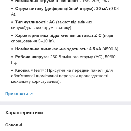
Номінальні струми в наявності:
16А, 20А, 25А.
Струм витоку (диференційний струм):
30 мА
(0.03
А).
Тип чутливості:
AC
(захист від змінних
синусоїдальних струмів витоку).
Характеристика відключення автомата:
C
(поріг
спрацювання 5–10 In).
Номінальна вимикальна здатність:
4.5 кА
(4500 А).
Робоча напруга:
230 В змінного струму (AC), 50/60
Гц.
Кнопка «Тест»:
Присутня на передній панелі (для
обов'язкової щомісячної перевірки працездатності
механізму користувачем).
Приховати
Характеристики
Основні