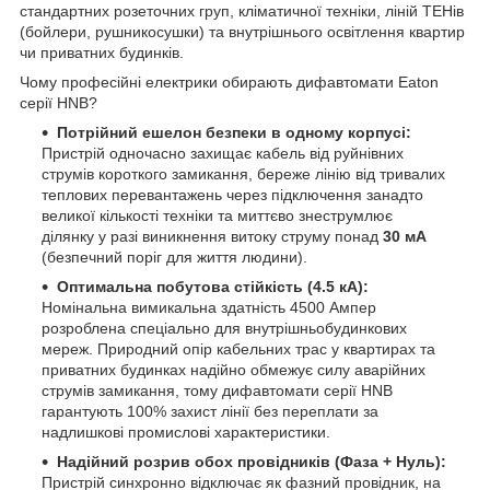
стандартних розеточних груп, кліматичної техніки, ліній ТЕНів
(бойлери, рушникосушки) та внутрішнього освітлення квартир
чи приватних будинків.
Чому професійні електрики обирають дифавтомати Eaton
серії HNB?
Потрійний ешелон безпеки в одному корпусі:
Пристрій одночасно захищає кабель від руйнівних
струмів короткого замикання, береже лінію від тривалих
теплових перевантажень через підключення занадто
великої кількості техніки та миттєво знеструмлює
ділянку у разі виникнення витоку струму понад
30 мА
(безпечний поріг для життя людини).
Оптимальна побутова стійкість (4.5 кА):
Номінальна вимикальна здатність 4500 Ампер
розроблена спеціально для внутрішньобудинкових
мереж. Природний опір кабельних трас у квартирах та
приватних будинках надійно обмежує силу аварійних
струмів замикання, тому дифавтомати серії HNB
гарантують 100% захист лінії без переплати за
надлишкові промислові характеристики.
Надійний розрив обох провідників (Фаза + Нуль):
Пристрій синхронно відключає як фазний провідник, на