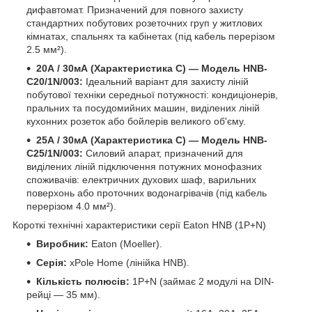
дифавтомат. Призначений для повного захисту
стандартних побутових розеточних груп у житлових
кімнатах, спальнях та кабінетах (під кабель перерізом
2.5 мм²).
20А / 30мА (Характеристика C) — Модель HNB-
C20/1N/003:
Ідеальний варіант для захисту ліній
побутової техніки середньої потужності: кондиціонерів,
пральних та посудомийних машин, виділених ліній
кухонних розеток або бойлерів великого об'єму.
25А / 30мА (Характеристика C) — Модель HNB-
C25/1N/003:
Силовий апарат, призначений для
виділених ліній підключення потужних монофазних
споживачів: електричних духових шаф, варильних
поверхонь або проточних водонагрівачів (під кабель
перерізом 4.0 мм²).
Короткі технічні характеристики серії Eaton HNB (1P+N)
Виробник:
Eaton (Moeller).
Серія:
xPole Home (лінійка HNB).
Кількість полюсів:
1P+N (займає 2 модулі на DIN-
рейці — 35 мм).