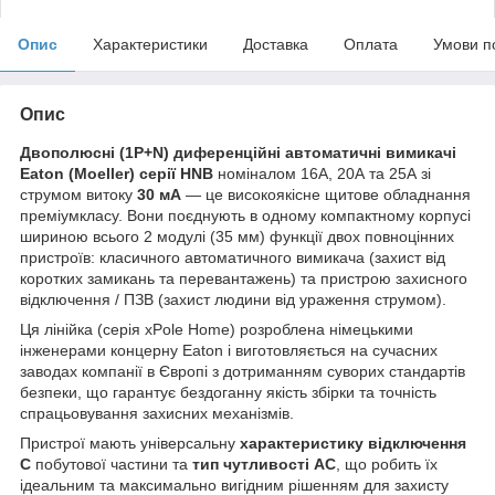
Опис
Характеристики
Доставка
Оплата
Умови п
Опис
Двополюсні (1P+N) диференційні автоматичні вимикачі
Eaton (Moeller) серії HNB
номіналом 16А, 20А та 25А зі
струмом витоку
30 мА
— це високоякісне щитове обладнання
преміумкласу. Вони поєднують в одному компактному корпусі
шириною всього 2 модулі (35 мм) функції двох повноцінних
пристроїв: класичного автоматичного вимикача (захист від
коротких замикань та перевантажень) та пристрою захисного
відключення / ПЗВ (захист людини від ураження струмом).
Ця лінійка (серія xPole Home) розроблена німецькими
інженерами концерну Eaton і виготовляється на сучасних
заводах компанії в Європі з дотриманням суворих стандартів
безпеки, що гарантує бездоганну якість збірки та точність
спрацьовування захисних механізмів.
Пристрої мають універсальну
характеристику відключення
C
побутової частини та
тип чутливості AC
, що робить їх
ідеальним та максимально вигідним рішенням для захисту