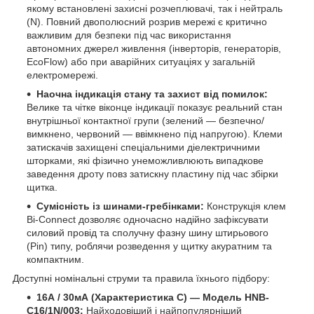
якому встановлені захисні розчеплювачі, так і нейтраль
(N). Повний двополюсний розрив мережі є критично
важливим для безпеки під час використання
автономних джерел живлення (інверторів, генераторів,
EcoFlow) або при аварійних ситуаціях у загальній
електромережі.
Наочна індикація стану та захист від помилок:
Велике та чітке віконце індикації показує реальний стан
внутрішньої контактної групи (зелений — безпечно/
вимкнено, червоний — ввімкнено під напругою). Клеми
затискачів захищені спеціальними діелектричними
шторками, які фізично унеможливлюють випадкове
заведення дроту повз затискну пластину під час збірки
щитка.
Сумісність із шинами-гребінками:
Конструкція клем
Bi-Connect дозволяє одночасно надійно зафіксувати
силовий провід та сполучну фазну шину штирьового
(Pin) типу, роблячи розведення у щитку акуратним та
компактним.
Доступні номінальні струми та правила їхнього підбору:
16А / 30мА (Характеристика C) — Модель HNB-
C16/1N/003:
Найходовіший і найпопулярніший