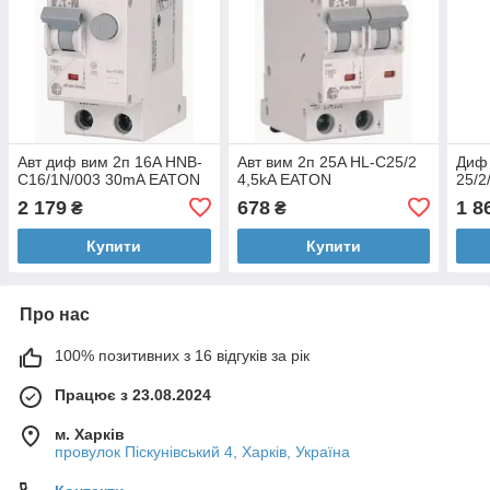
Авт диф вим 2п 16A HNB-
Авт вим 2п 25A HL-C25/2
Диф 
C16/1N/003 30mA EATON
4,5kA EATON
25/
2 179
678
1 8
₴
₴
Купити
Купити
Про нас
100% позитивних з 16 відгуків за рік
Працює з 23.08.2024
м. Харків
провулок Піскунівський 4, Харків, Україна