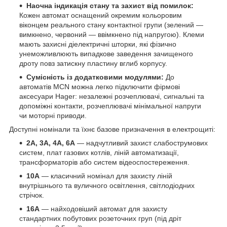
Наочна індикація стану та захист від помилок:
Кожен автомат оснащений окремим кольоровим
віконцем реального стану контактної групи (зелений —
вимкнено, червоний — ввімкнено під напругою). Клеми
мають захисні діелектричні шторки, які фізично
унеможливлюють випадкове заведення зачищеного
дроту повз затискну пластину вглиб корпусу.
Сумісність із додатковими модулями:
До
автоматів MCN можна легко підключити фірмові
аксесуари Hager: незалежні розчеплювачі, сигнальні та
допоміжні контакти, розчеплювачі мінімальної напруги
чи моторні приводи.
Доступні номінали та їхнє базове призначення в електрощиті:
2А, 3А, 4А, 6А
— надчутливий захист слабострумових
систем, плат газових котлів, ліній автоматизації,
трансформаторів або систем відеоспостереження.
10А
— класичний номінал для захисту ліній
внутрішнього та вуличного освітлення, світлодіодних
стрічок.
16А
— найходовіший автомат для захисту
стандартних побутових розеточних груп (під дріт