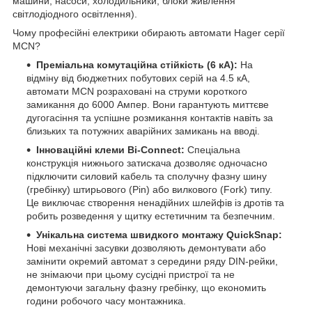
машини, насоси, холодильники, блоки живлення
світлодіодного освітлення).
Чому професійні електрики обирають автомати Hager серії
MCN?
Преміальна комутаційна стійкість (6 кА):
На
відміну від бюджетних побутових серій на 4.5 кА,
автомати MCN розраховані на струми короткого
замикання до 6000 Ампер. Вони гарантують миттєве
дугогасіння та успішне розмикання контактів навіть за
близьких та потужних аварійних замикань на вводі.
Інноваційні клеми Bi-Connect:
Спеціальна
конструкція нижнього затискача дозволяє одночасно
підключити силовий кабель та сполучну фазну шину
(гребінку) штирьового (Pin) або вилкового (Fork) типу.
Це виключає створення ненадійних шлейфів із дротів та
робить розведення у щитку естетичним та безпечним.
Унікальна система швидкого монтажу QuickSnap:
Нові механічні засувки дозволяють демонтувати або
замінити окремий автомат з середини ряду DIN-рейки,
не знімаючи при цьому сусідні пристрої та не
демонтуючи загальну фазну гребінку, що економить
години робочого часу монтажника.