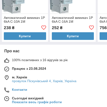
Автоматичний вимикач 1P
Автоматичний вимикач 1P
Авто
6kA C-10A 1M
6kA C-16A 1M
6kA 
238
252
756
₴
₴
Купити
Купити
Про нас
100% позитивних з 16 відгуків за рік
Працює з 23.08.2024
м. Харків
провулок Піскунівський 4, Харків, Україна
Контакти
Сьогодні вихідний
Показати весь графік роботи