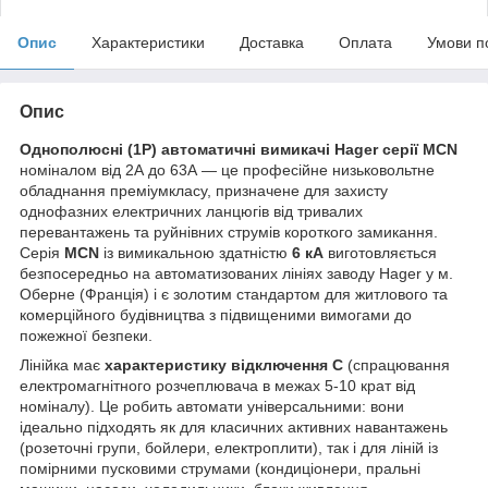
Опис
Характеристики
Доставка
Оплата
Умови п
Опис
Однополюсні (1P) автоматичні вимикачі Hager серії MCN
номіналом від 2А до 63А — це професійне низьковольтне
обладнання преміумкласу, призначене для захисту
однофазних електричних ланцюгів від тривалих
перевантажень та руйнівних струмів короткого замикання.
Серія
MCN
із вимикальною здатністю
6 кА
виготовляється
безпосередньо на автоматизованих лініях заводу Hager у м.
Оберне (Франція) і є золотим стандартом для житлового та
комерційного будівництва з підвищеними вимогами до
пожежної безпеки.
Лінійка має
характеристику відключення C
(спрацювання
електромагнітного розчеплювача в межах 5-10 крат від
номіналу). Це робить автомати універсальними: вони
ідеально підходять як для класичних активних навантажень
(розеточні групи, бойлери, електроплити), так і для ліній із
помірними пусковими струмами (кондиціонери, пральні