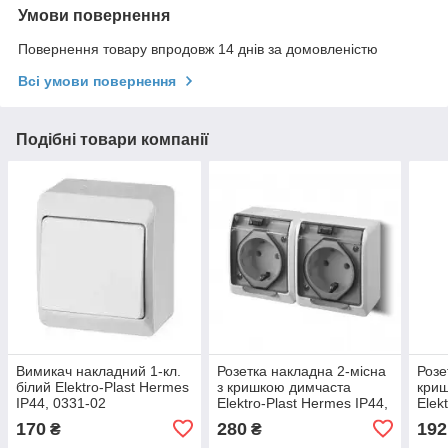
Умови повернення
Повернення товару впродовж 14 днів за домовленістю
Всі умови повернення
Подібні товари компанії
Вимикач накладний 1-кл.
Розетка накладна 2-місна
Розе
білий Elektro-Plast Hermes
з кришкою димчаста
кри
IP44, 0331-02
Elektro-Plast Hermes IP44,
Elek
0325-01
0324
170
280
192
₴
₴