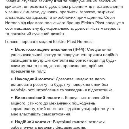
Завдяки ступеню захисту
IP44
та підпружиненим захисним
кришкам, ця розетка є ідеальним рішенням для встановлення
у ванних кімнатах, душових, пральнях, гаражах, закритих
альтанках, складських та виробничих приміщеннях. Серія
Hermes від відомого польського бренду Elektro-Plast поєднує в
собі максимальну функціональність, довговічність матеріалів
та лаконічний сучасний дизайн.
Головні переваги моделі Elektro-Plast Hermes:
Вологозахищене виконання (IP44):
Спеціальний
ущільнювальний контур та підпружинені кришки надійно
захищають внутрішні контакти від бризок води під будь-
яким кутом та випадкового проникнення дрібних
предметів чи пилу.
Накладний монтаж:
Дозволяє швидко та легко
встановити розетку на будь-яку поверхню стіни без
необхідності штроблення та закладання підрозетника.
Високоякісний пластик:
Корпус виготовлений із
міцного, стійкого до механічних пошкоджень
термопласту, який не жовтіє під дією ультрафіолету та
має властивість самозатухання.
Надійний контакт:
Внутрішні гвинтові затискачі
забезпечують ідеальну фіксацію дротів,