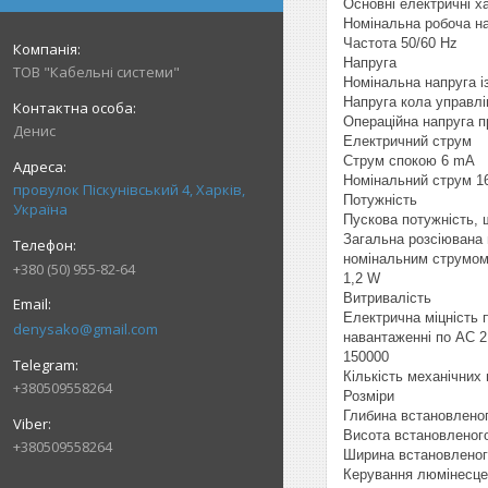
Основні електричні х
Номінальна робоча на
Частота 50/60 Hz
Напруга
ТОВ "Кабельні системи"
Номінальна напруга із
Напруга кола управлі
Операційна напруга п
Денис
Електричний струм
Струм спокою 6 mA
Номінальний струм 1
провулок Піскунівський 4, Харків,
Потужність
Україна
Пускова потужність, 
Загальна розсіювана 
номінальним струмо
+380 (50) 955-82-64
1,2 W
Витривалість
Електрична міцність 
denysako@gmail.com
навантаженні по AC 2
150000
Кількість механічних
+380509558264
Розміри
Глибина встановлено
Висота встановленог
+380509558264
Ширина встановленог
Керування люмінесц