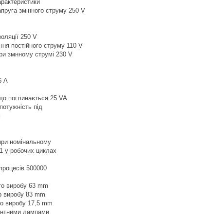
арактеристики
пруга змінного струму 250 V
оляції 250 V
ння постійного струму 110 V
ри змнному струмі 230 V
6 A
що поглинається 25 VA
потужність під
м
при номінальному
1 у робочих циклах
 процесів 500000
го виробу 63 mm
о виробу 83 mm
о виробу 17,5 mm
ентними лампами