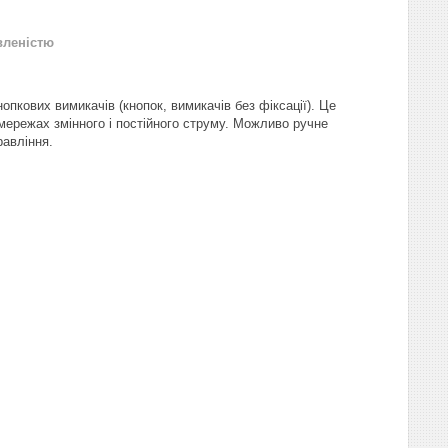
вленістю
пкових вимикачів (кнопок, вимикачів без фіксації). Це
мережах змінного і постійного струму. Можливо ручне
авління.