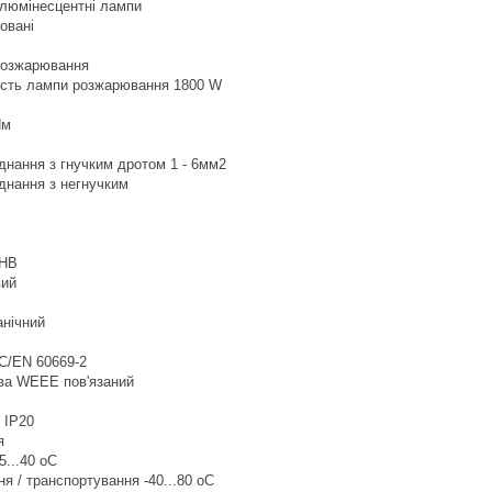
 люмінесцентні лампи
овані
розжарювання
сть лампи розжарювання 1800 W
Нм
єднання з гнучким дротом 1 - 6мм2
єднання з негнучким
1НВ
вий
анічний
C/EN 60669-2
ва WEEE пов'язаний
 IP20
я
5...40 oC
я / транспортування -40...80 oC