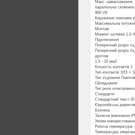
Макс. навантаження,
паралельно скомпенс
900 VA
Керування лампами 
Максимальна потужні
Монтаж
Момент затяжки 1,6 
Підключення
Поперечний розріз з'
Поперечний розріз з'
дротом
1,5 - 10 мм2
Кількість контактів 2
Тип контактів 1НЗ + 
Тип з'єднання Гвинто
Обладнання
Тип реле електромех
Стандарти
Стандартний текст IE
Європейська директи
Безпека
Захисне виконання ІР
Умови використованн
Робоча температура -
Температура зберіганн