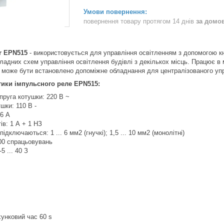
повернення товару протягом 14 днів
за домо
r EPN515
- використовується для управління освітленням з допомогою кно
ладних схем управління освітлення будівлі з декількох місць. Працює в 
 може бути встановлено допоміжне обладнання для централізованого упр
тики імпульсного реле EPN515:
пруга котушки: 220 В ~
шки: 110 В -
16 А
тів: 1 А + 1 НЗ
ідключаються: 1 ... 6 мм2 (гнучкі); 1,5 ... 10 мм2 (монолітні)
00 спрацьовувань
5 ... 40 З
унковий час 60 s