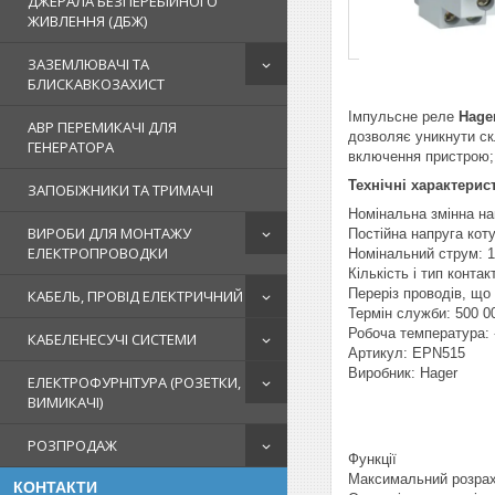
ДЖЕРАЛА БЕЗПЕРЕБІЙНОГО
ЖИВЛЕННЯ (ДБЖ)
ЗАЗЕМЛЮВАЧІ ТА
БЛИСКАВКОЗАХИСТ
Імпульсне реле
Hage
АВР ПЕРЕМИКАЧІ ДЛЯ
дозволяє уникнути ск
ГЕНЕРАТОРА
включення пристрою;
Технічні характерис
ЗАПОБІЖНИКИ ТА ТРИМАЧІ
Номінальна змінна на
ВИРОБИ ДЛЯ МОНТАЖУ
Постійна напруга коту
ЕЛЕКТРОПРОВОДКИ
Номінальний струм: 
Кількість і тип контак
Переріз проводів, що п
КАБЕЛЬ, ПРОВІД ЕЛЕКТРИЧНИЙ
Термін служби: 500 0
Робоча температура: -
КАБЕЛЕНЕСУЧІ СИСТЕМИ
Артикул: EPN515
Виробник: Hager
ЕЛЕКТРОФУРНІТУРА (РОЗЕТКИ,
ВИМИКАЧІ)
РОЗПРОДАЖ
Функції
Максимальний розрах
КОНТАКТИ