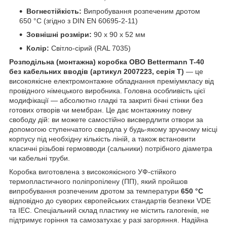
Вогнестійкість:
Випробування розпеченим дротом
650 °C (згідно з DIN EN 60695-2-11)
Зовнішні розміри:
90 х 90 х 52 мм
Колір:
Світло-сірий (RAL 7035)
Розподільна (монтажна) коробка OBO Bettermann T-40
без кабельних вводів (артикул 2007223, серія T)
— це
високоякісне електромонтажне обладнання преміумкласу від
провідного німецького виробника. Головна особливість цієї
модифікації — абсолютно гладкі та закриті бічні стінки без
готових отворів чи мембран. Це дає монтажнику повну
свободу дій: ви можете самостійно висвердлити отвори за
допомогою ступенчатого свердла у будь-якому зручному місці
корпусу під необхідну кількість ліній, а також встановити
класичні різьбові гермовводи (сальники) потрібного діаметра
чи кабельні труби.
Коробка виготовлена з високоякісного УФ-стійкого
термопластичного поліпропілену (ПП), який пройшов
випробування розпеченим дротом за температури
650 °C
відповідно до суворих європейських стандартів безпеки VDE
та IEC. Спеціальний склад пластику не містить галогенів, не
підтримує горіння та самозатухає у разі загоряння. Надійна