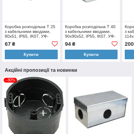
Коробка розподільча Т 25
Коробка розподільча Т 40
Коро
з кабельними вводами,
з кабельними вводами,
з ка
80х51, ІР65, IK07, УФ-
90х90х52, ІР55, IK07, УФ-
114х
стійкий / ПП
стійкий / ПП
УФ-с
67
94
200
₴
₴
Купити
Купити
Акційні пропозиції та новинки
–30%