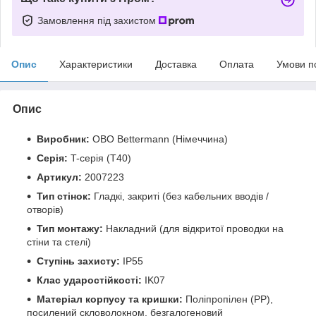
Замовлення під захистом
Опис
Характеристики
Доставка
Оплата
Умови п
Опис
Виробник:
OBO Bettermann (Німеччина)
Серія:
T-серія (Т40)
Артикул:
2007223
Тип стінок:
Гладкі, закриті (без кабельних вводів /
отворів)
Тип монтажу:
Накладний (для відкритої проводки на
стіни та стелі)
Ступінь захисту:
IP55
Клас ударостійкості:
IK07
Матеріал корпусу та кришки:
Поліпропілен (PP),
посилений скловолокном, безгалогеновий