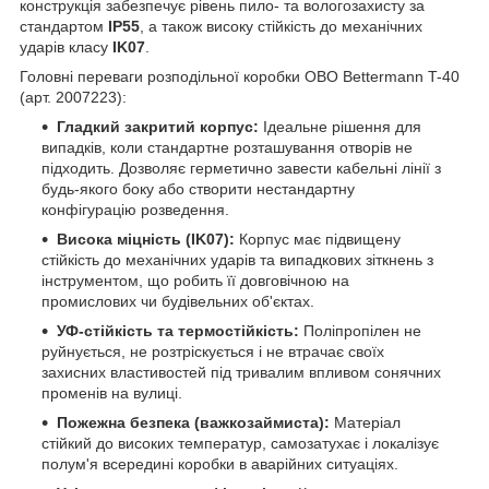
конструкція забезпечує рівень пило- та вологозахисту за
стандартом
IP55
, а також високу стійкість до механічних
ударів класу
IK07
.
Головні переваги розподільної коробки OBO Bettermann T-40
(арт. 2007223):
Гладкий закритий корпус:
Ідеальне рішення для
випадків, коли стандартне розташування отворів не
підходить. Дозволяє герметично завести кабельні лінії з
будь-якого боку або створити нестандартну
конфігурацію розведення.
Висока міцність (IK07):
Корпус має підвищену
стійкість до механічних ударів та випадкових зіткнень з
інструментом, що робить її довговічною на
промислових чи будівельних об'єктах.
УФ-стійкість та термостійкість:
Поліпропілен не
руйнується, не розтріскується і не втрачає своїх
захисних властивостей під тривалим впливом сонячних
променів на вулиці.
Пожежна безпека (важкозаймиста):
Матеріал
стійкий до високих температур, самозатухає і локалізує
полум'я всередині коробки в аварійних ситуаціях.