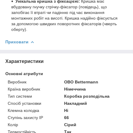
Унікальна кришка з фіксацією:
Кришка має
вбудовану гнучку стрічку-фіксатор (повідець), що
запобігає її втраті чи падінню під час виконання
монтажних робіт на висоті. Кришка надійно фіксується
за допомогою швидких поворотних фіксаторів (чверть
оберту).
Приховати
Характеристики
Основні атрибути
Виробник
OBO Bettermann
Країна виробник
Німеччина
Тип системи
Коробка розподільна
Спосіб установки
Накладний
Клемна колодка
Ні
Ступінь захисту IP
66
Колір
Сірий
Термостійкість
Так