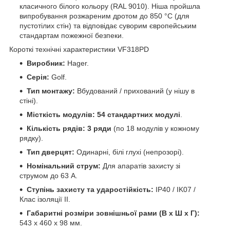
класичного білого кольору (RAL 9010). Ніша пройшла
випробування розжареним дротом до 850 °C (для
пустотілих стін) та відповідає суворим європейським
стандартам пожежної безпеки.
Короткі технічні характеристики VF318PD
Виробник:
Hager.
Серія:
Golf.
Тип монтажу:
Вбудований / прихований (у нішу в
стіні).
Місткість модулів:
54 стандартних модулі
.
Кількість рядів:
3 ряди
(по 18 модулів у кожному
рядку).
Тип дверцят:
Одинарні, білі глухі (непрозорі).
Номінальний струм:
Для апаратів захисту зі
струмом до 63 А.
Ступінь захисту та ударостійкість:
IP40 / IK07 /
Клас ізоляції II.
Габаритні розміри зовнішньої рами (В х Ш х Г):
543 х 460 х 98 мм.