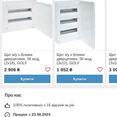
Щит в/у з білими
Щит з/у з білими
Щит 
дверцятами, 36 мод.
дверцятами, 36 мод.
двер
(2х18), GOLF
(3х12), GOLF
(3х1
2 906
1 852
3 0
₴
₴
Купити
Купити
Про нас
100% позитивних з 16 відгуків за рік
Працює з 23.08.2024