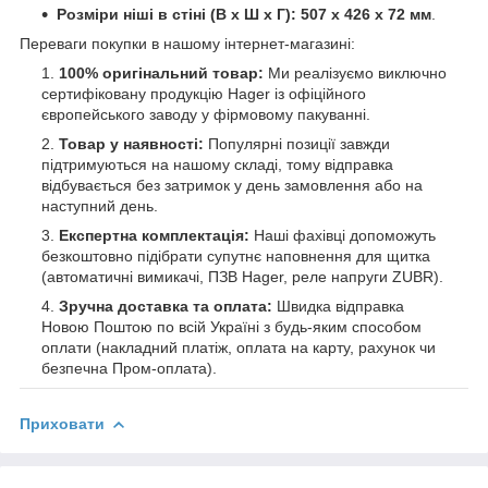
Розміри ніші в стіні (В х Ш х Г):
507 х 426 х 72 мм
.
Переваги покупки в нашому інтернет-магазині:
100% оригінальний товар:
Ми реалізуємо виключно
сертифіковану продукцію Hager із офіційного
європейського заводу у фірмовому пакуванні.
Товар у наявності:
Популярні позиції завжди
підтримуються на нашому складі, тому відправка
відбувається без затримок у день замовлення або на
наступний день.
Експертна комплектація:
Наші фахівці допоможуть
безкоштовно підібрати супутнє наповнення для щитка
(автоматичні вимикачі, ПЗВ Hager, реле напруги ZUBR).
Зручна доставка та оплата:
Швидка відправка
Новою Поштою по всій Україні з будь-яким способом
оплати (накладний платіж, оплата на карту, рахунок чи
безпечна Пром-оплата).
Приховати