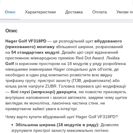
Опис
Характеристики
Доставка
Оплата
Умови п
Опис
Hager Golf VF318PD
— це розподільчий щит
вбудованого
(прихованого) монтажу
збільшеної ширини, розрахований
на
54 стандартних модулі
. Дизайн цієї серії відзначений
престижною міжнародною премією Red Dot Award. Лінійка
Golf
із корисним простором на 18 модулів у ряду розроблена
німецькими інженерами Hager спеціально для об'єктів, де
необхідно в один ряд компактно розмістити всю ввідну
трифазну групу, пристрої захисту (ПЗВ, дифавтомати) або
кілька реле напруги ZUBR. Головна перевага цієї модифікації
—
білі глухі (непрозорі) дверцята
, які повністю приховують
внутрішнє наповнення і захисні автомати, завдяки чому щиток
виглядає як монолітна, лаконічна частина стіни, не
привертаючи зайвої уваги в інтер'єрі.
Чому варто купити вбудований щит Hager Golf VF318PD?
Збільшена ширина (18 модулів в ряду):
Дозволяє
згрупувати пристрої захисту максимально логічно.