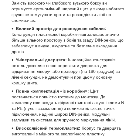
Замість високого чи глибокого вузького боксу ви
отримуєте ергономічний широкий щит, у якому набагато
зручніше комутувати дроти та розподіляти лінії по
споживачах.
Великий простір для розведення кабелю:
Конструкція пластикової коробки-ніші залишає значно
більше вільного простору з боків та ззаду DIN-рейок, що
забезпечує швидке, акуратне та безпечне вкладання
дротів.
Універсальні дверцята:
Інноваційна конструкція
петель дозволяє легко перевісити дверцята для
відкривання ліворуч або праворуч (на 180 градусів) за
лічені секунди, не демонтуючи при цьому основну
кришку щита.
Повна комплектація «із коробки»:
Щит
постачається повністю готовим до монтажу. До
комплекту вже входять фірмові гвинтові латунні клеми N
та PE (нуль і заземлення) з великою кількістю точок
підключення, надійні широкі DIN-рейки, модульні
заглушки та система для зручного маркування ліній.
Високоякісний термопластик:
Корпус та дверцята
виготовлені з міцного та екологічного пластику