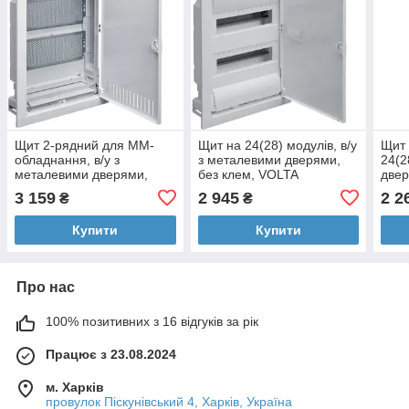
Щит 2-рядний для ММ-
Щит на 24(28) модулів, в/у
Щит 
обладнання, в/у з
з металевими дверями,
24(2
металевими дверями,
без клем, VOLTA
двер
VOLTA
3 159
2 945
2 2
₴
₴
Купити
Купити
Про нас
100% позитивних з 16 відгуків за рік
Працює з 23.08.2024
м. Харків
провулок Піскунівський 4, Харків, Україна