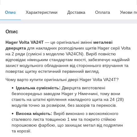
Опис
Характеристики
Доставка
Оплата
Умови п
Опис
Hager Volta VA24T
— це оригінальні змінні
металеві
дверцята
для накладних розподільчих щитів Hager серії Volta
на 2 ряди (сумісні з моделлю VA24CN). Виріб повністю
відповідає німецьким стандартам якості, забезпечує надійний
захист модульного обладнання від стороннього втручання та
повертає щитку естетичний первинний вигляд.
Чому варто купити оригінальні двері Hager Volta VA24T?
Ідеальна сумісність:
Дверцята виготовлені
безпосередньо заводом Hager у Німеччині, тому вони
стають на штатні кріплення накладного щита на 24 (28)
модулів точно за розміром, без зазорів та перекосів.
Висока міцність:
Виріб виконано з високоякісного
сталевого листа товщиною 1 мм та покрито стійкою
порошковою фарбою, що захищає метал від подряпин
та корозії.