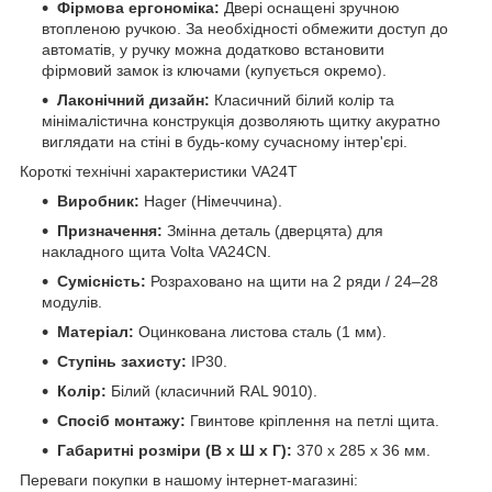
Фірмова ергономіка:
Двері оснащені зручною
втопленою ручкою. За необхідності обмежити доступ до
автоматів, у ручку можна додатково встановити
фірмовий замок із ключами (купується окремо).
Лаконічний дизайн:
Класичний білий колір та
мінімалістична конструкція дозволяють щитку акуратно
виглядати на стіні в будь-кому сучасному інтер'єрі.
Короткі технічні характеристики VA24T
Виробник:
Hager (Німеччина).
Призначення:
Змінна деталь (дверцята) для
накладного щита Volta VA24CN.
Сумісність:
Розраховано на щити на 2 ряди / 24–28
модулів.
Матеріал:
Оцинкована листова сталь (1 мм).
Ступінь захисту:
IP30.
Колір:
Білий (класичний RAL 9010).
Спосіб монтажу:
Гвинтове кріплення на петлі щита.
Габаритні розміри (В х Ш х Г):
370 х 285 х 36 мм.
Переваги покупки в нашому інтернет-магазині: