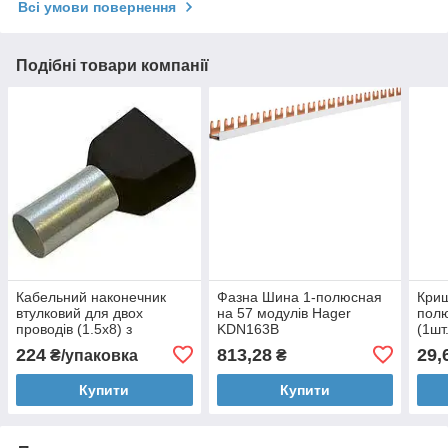
Всі умови повернення
Подібні товари компанії
Кабельний наконечник
Фазна Шина 1-полюсная
Криш
втулковий для двох
на 57 модулів Hager
пол
проводів (1.5x8) з
KDN163B
(1шт
ізоляцією (100 шт)
224
813,28
29,
₴/упаковка
₴
(Haupa) 270788
Купити
Купити