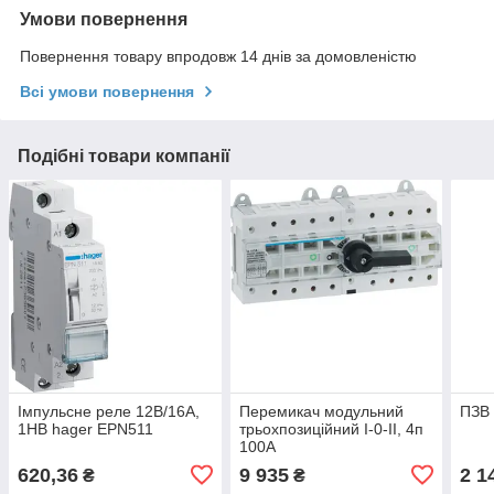
Умови повернення
Повернення товару впродовж 14 днів за домовленістю
Всі умови повернення
Подібні товари компанії
Імпульсне реле 12В/16А,
Перемикач модульний
ПЗВ 
1НВ hager EPN511
трьохпозиційний I-0-II, 4п
100А
620,36
9 935
2 1
₴
₴