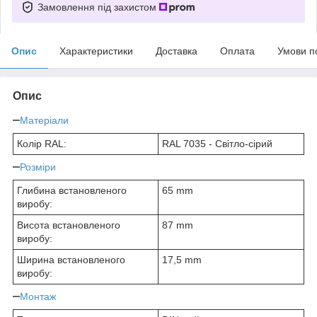
Замовлення під захистом
Опис
Характеристики
Доставка
Оплата
Умови п
Опис
Матеріали
Колір RAL:
RAL 7035 - Світло-сірий
Розміри
Глибина встановленого
65 mm
виробу:
Висота встановленого
87 mm
виробу:
Ширина встановленого
17,5 mm
виробу:
Монтаж