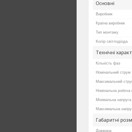
Основні
Виробник
Країна виробник
Тип монтажу
Колір світлодіода
Технічні харак
Кількість фаз
Номінальний струм
Максимальний стру
Номінальна робоча 
Мінімальна напруга
Максимальна напру
Габаритні розм
Довжина