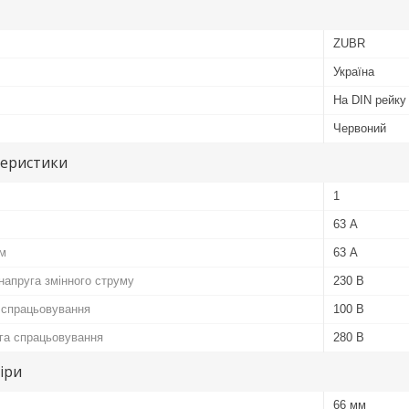
ZUBR
Україна
На DIN рейку
Червоний
теристики
1
63 А
м
63 А
напруга змінного струму
230 В
 спрацьовування
100 В
га спрацьовування
280 В
іри
66 мм