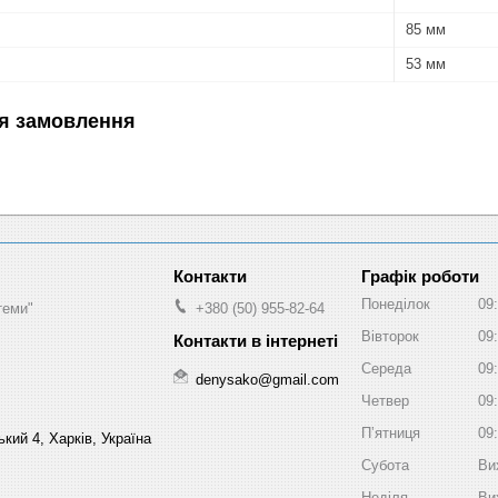
85 мм
53 мм
я замовлення
Графік роботи
Понеділок
09
теми"
+380 (50) 955-82-64
Вівторок
09
Середа
09
denysako@gmail.com
Четвер
09
Пʼятниця
09
кий 4, Харків, Україна
Субота
Ви
Неділя
Ви