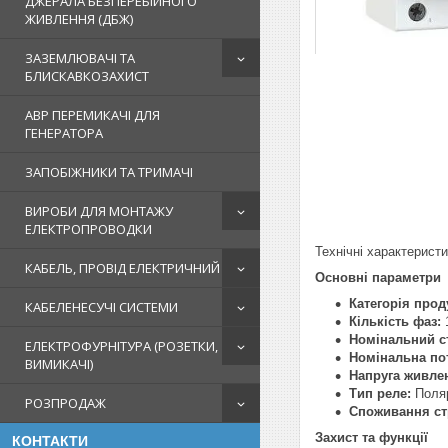
ДЖЕРАЛА БЕЗПЕРЕБІЙНОГО
ЖИВЛЕННЯ (ДБЖ)
ЗАЗЕМЛЮВАЧІ ТА
БЛИСКАВКОЗАХИСТ
АВР ПЕРЕМИКАЧІ ДЛЯ
ГЕНЕРАТОРА
ЗАПОБІЖНИКИ ТА ТРИМАЧІ
ВИРОБИ ДЛЯ МОНТАЖУ
ЕЛЕКТРОПРОВОДКИ
Технічні характерист
КАБЕЛЬ, ПРОВІД ЕЛЕКТРИЧНИЙ
Основні параметри
Категорія проду
КАБЕЛЕНЕСУЧІ СИСТЕМИ
Кількість фаз:
1
Номінальний с
ЕЛЕКТРОФУРНІТУРА (РОЗЕТКИ,
Номінальна по
ВИМИКАЧІ)
Напруга живле
Тип реле:
Поля
РОЗПРОДАЖ
Споживання ст
Захист та функції
КОНТАКТИ