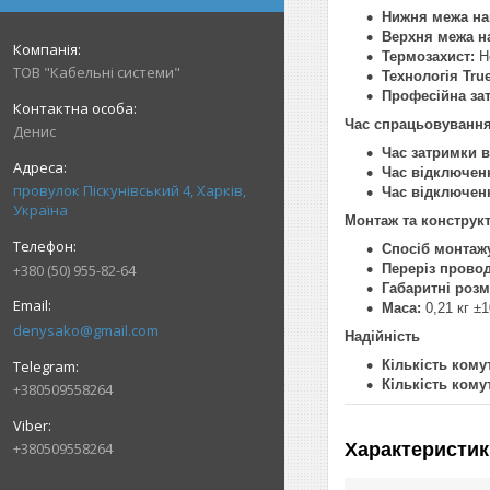
Нижня межа на
Верхня межа н
Термозахист:
Н
ТОВ "Кабельні системи"
Технологія Tru
Професійна за
Час спрацьовування
Денис
Час затримки 
Час відключенн
провулок Піскунівський 4, Харків,
Час відключенн
Україна
Монтаж та конструк
Спосіб монтаж
Переріз прово
+380 (50) 955-82-64
Габаритні розмі
Маса:
0,21 кг ±
denysako@gmail.com
Надійність
Кількість кому
Кількість кому
+380509558264
+380509558264
Характеристик