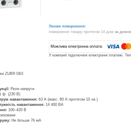
повернення товару протягом 14 днів
за домо
У компанії підключені електронні платежі. Те
ики ZUBR D63
кції:
Реле напруги
 ф. (230 В)
трум навантаження:
63 А (макс. 80 А протягом 10 хв.)
тужність навантаження:
14 400 ВА
ння:
100–420 В
ризоване
руму:
Не більше 76 мА