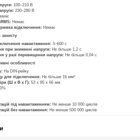
пруги:
100–210 В
апруги:
230–280 В
емає
eRMS:
Немає
тримка відключення:
Немає
 захисту
включення навантаження:
3–600 с
я при зниженні напруги:
Не більше 1,2 с
я у разі перевищення напруги:
Не більше 0,04 с
тивні особливості
у:
На DIN-рейку
ду для підключення:
Не більше 16 мм²
ри (Ш х В х Г):
53 х 85 х 66 мм
10%
тацій під навантаженням:
Не менше 10 000 циклів
тацій без навантаження:
Не менше 500 000 циклів
и